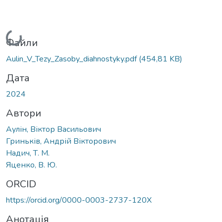
Вантажиться...
Файли
Aulin_V_Tezy_Zasoby_diahnostyky.pdf
(454,81 KB)
Дата
2024
Автори
Аулін, Віктор Васильович
Гриньків, Андрій Вікторович
Надич, Т. М.
Яценко, В. Ю.
ORCID
https://orcid.org/0000-0003-2737-120X
Анотація