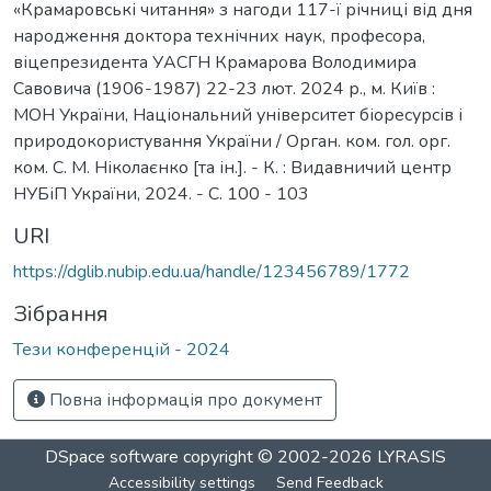
«Крамаровські читання» з нагоди 117-ї річниці від дня
народження доктора технічних наук, професора,
віцепрезидента УАСГН Крамарова Володимира
Савовича (1906-1987) 22-23 лют. 2024 р., м. Київ :
МОН України, Національний університет біоресурсів і
природокористування України / Орган. ком. гол. орг.
ком. С. М. Ніколаєнко [та ін.]. - К. : Видавничий центр
НУБіП України, 2024. - С. 100 - 103
URI
https://dglib.nubip.edu.ua/handle/123456789/1772
Зібрання
Тези конференцій - 2024
Повна інформація про документ
DSpace software
copyright © 2002-2026
LYRASIS
Accessibility settings
Send Feedback