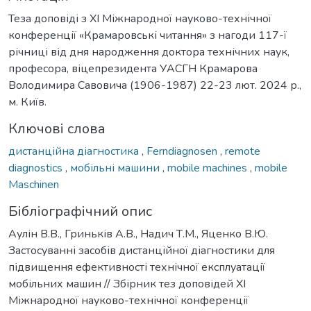
Теза доповіді з ХІ Міжнародної науково-технічної
конференції «Крамаровські читання» з нагоди 117-ї
річниці від дня народження доктора технічних наук,
професора, віцепрезидента УАСГН Крамарова
Володимира Савовича (1906-1987) 22-23 лют. 2024 р.,
м. Київ.
Ключові слова
дистанційна діагностика
,
Ferndiagnosen
,
remote
diagnostics
,
мобільні машини
,
mobile machines
,
mobile
Maschinen
Бібліографічний опис
Аулін В.В., Гриньків А.В., Надич Т.М., Яценко В.Ю.
Застосуванні засобів дистанційної діагностики для
підвищення ефективності технічної експлуатації
мобільних машин // Збірник тез доповідей ХI
Міжнародної науково-технічної конференції