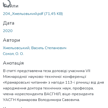
Файли
204_Хмельовький.pdf
(71,45 KB)
Дата
2020
Автори
Хмельовський, Василь Степанович
Сокол, О. О.
Анотація
В статті представлена теза доповіді учасника VIІ
Міжнародної науково-технічної конференції
«Крамаровські читання» з нагоди 113-ї річниці від дня
народження доктора технічних наук, професора,
члена-кореспондента ВАСГНІЛ, віце-президента
УАСГН Крамарова Володимира Савовича.