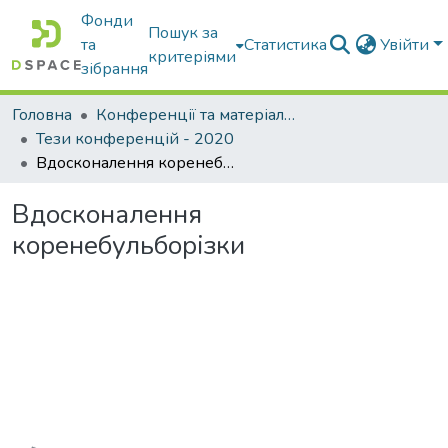
Фонди
Пошук за
та
Статистика
Увійти
критеріями
зібрання
Головна
Конференції та матеріали конференцій
Тези конференцій - 2020
Вдосконалення коренебульборізки
Вдосконалення
коренебульборізки
Вантажиться...