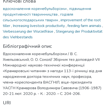
Ключові слова
вдосконалення коренебульборізки
,
підвищення
продуктивності тваринництва
,
годівля
сільськогосподарських тварин
,
improvement of the root
tiller
,
Increasing livestock productivity
,
feeding farm animals
,
Verbesserung der Wurzelfräse
,
Steigerung der Produktivität
des Viehbestands
Бібліографічний опис
Вдосконалення коренебульборізки / В. С.
Хмельовський, О. О. Сокол// Збірник тез доповідей VIІ
Міжнародної науково-технічної конференції
«Крамаровські читання» з нагоди 113-ї річниці від дня
народження доктора технічних наук, професора,
члена-кореспондента ВАСГНІЛ, віце-президента
УАСГН Крамарова Володимира Савовича (1906-1987)
20-21 лют. 2020 р. - К. : 2020. – С. 204-206.
URI