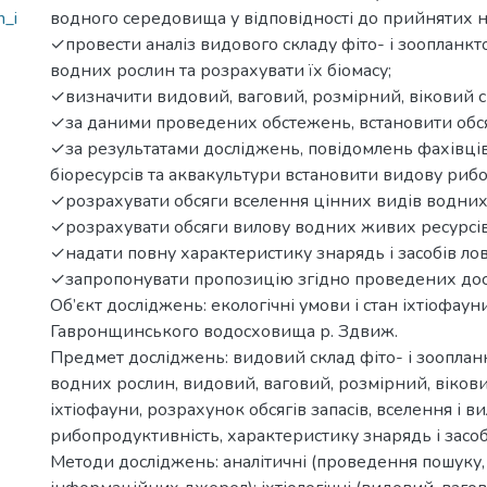
n_i
водного середовища у відповідності до прийнятих н
✓провести аналіз видового складу фіто- і зоопланкто
водних рослин та розрахувати їх біомасу;
✓визначити видовий, ваговий, розмірний, віковий с
✓за даними проведених обстежень, встановити обся
✓за результатами досліджень, повідомлень фахівці
біоресурсів та аквакультури встановити видову риб
✓розрахувати обсяги вселення цінних видів водних
✓розрахувати обсяги вилову водних живих ресурсів
✓надати повну характеристику знарядь і засобів лов
✓запропонувати пропозицію згідно проведених дос
Об’єкт досліджень: екологічні умови і стан іхтіофаун
Гавронщинського водосховища р. Здвиж.
Предмет досліджень: видовий склад фіто- і зоопланк
водних рослин, видовий, ваговий, розмірний, віков
іхтіофауни, розрахунок обсягів запасів, вселення і в
рибопродуктивність, характеристику знарядь і засоб
Методи досліджень: аналітичні (проведення пошуку, 