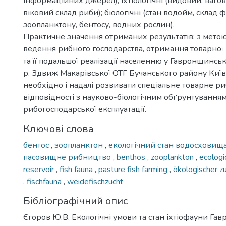
інформаційних джерел); іхтіологічні (видовий, ваго
віковий склад риби); біологічні (стан водойм, склад фі
зоопланктону, бентосу, водних рослин).
Практичне значення отриманих результатів: з мето
ведення рибного господарства, отримання товарної 
та її подальшої реалізації населенню у Гавронщинс
р. Здвиж Макарівської ОТГ Бучанського району Київс
необхідно і надалі розвивати спеціальне товарне ри
відповідності з науково-біологічним обґрунтуванн
рибогосподарської експлуатації.
Ключові слова
бентос
,
зоопланктон
,
екологічний стан водосховищ
пасовищне рибництво
,
benthos
,
zooplankton
,
ecologi
reservoir
,
fish fauna
,
pasture fish farming
,
ökologischer z
,
fischfauna
,
weidefischzucht
Бібліографічний опис
Єгоров Ю.В. Екологічні умови та стан іхтіофауни Г