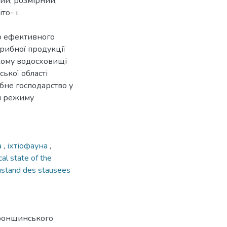
вий, розмірний,
то- і
ю ефективного
рибної продукції
ькому водосховищі
ької області
бне господарство у
ям режиму
а
,
іхтіофауна
,
cal state of the
ustand des stausees
авронщинського