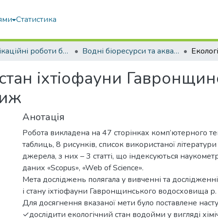
ями
Статистика
Кваліфікаційні роботи бакалаврів
Водні біоресурси та аквакультура
 стан іхтіофауни Гавронщин
виж
Анотація
Робота викладена на 47 сторінках комп’ютерного тек
таблиць, 8 рисунків, список використаної літератури
джерела, з них – 3 статті, що індексуються наукоме
даних «Scopus», «Web of Science».
Мета досліджень полягала у вивченні та дослідженн
і стану іхтіофауни Гавронщинського водосховища р.
Для досягнення вказаної мети було поставлене наст
✓дослідити екологічний стан водойми у вигляді хім