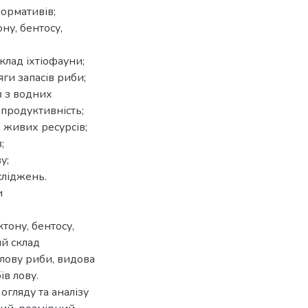
ормативів;
ну, бентосу,
клад іхтіофауни;
ги запасів риби;
в з водних
опродуктивність;
 живих ресурсів;
;
у;
ліджень.
и
тону, бентосу,
ий склад
илову риби, видова
ів лову.
огляду та аналізу