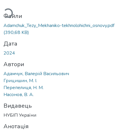
иться...
Файли
Adamchuk_Tezy_Mekhaniko-tekhnolohichni_osnovy.pdf
(390,68 KB)
Дата
2024
Автори
Адамчук, Валерій Васильович
Грицишин, М. І.
Перепелиця, Н. М.
Насонов, В. А.
Видавець
НУБІП України
Анотація