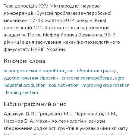
Теза доповіді з XXV Міжнародної наукової
конференції «Сучасні проблеми землеробської
механіки» (17-19 жовтня 2024 року, м. Київ)
присвяченій 124-й річниці з дня народження
академіка Петра Мефодійовича Василенка, 95-й
річниці з дня заснування механіко-технологічного
факультету НУБІП України.
Ключові слова
агропромислове виробництво
,
обробіток грунту
,
удосконалення сівозмін
,
система землеробства
,
agro-
industrial production
,
soil cultivation
,
improving crop rotation
,
farming system
Бібліографічний опис
Адамчук, В. В., Грицишин, М. І., Перепелиця, Н. М.,
Насонов В. А. Механіко-технологічні основи
збереження родючості грунтів в умовах зміни клімату