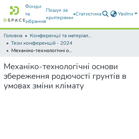
Фонди
Пошук за
та
Статистика
Увійти
критеріями
зібрання
Головна
Конференції та матеріали конференцій
Тези конференцій - 2024
Механіко-технологічні основи збереження родючості грунтів в умовах зміни клімату
Механіко-технологічні основи
збереження родючості грунтів в
умовах зміни клімату