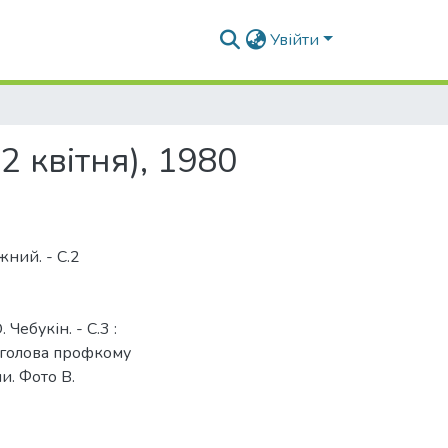
Увійти
2 квітня), 1980
ний. - С.2
 Чебукін. - С.3 :
 голова профкому
и. Фото В.