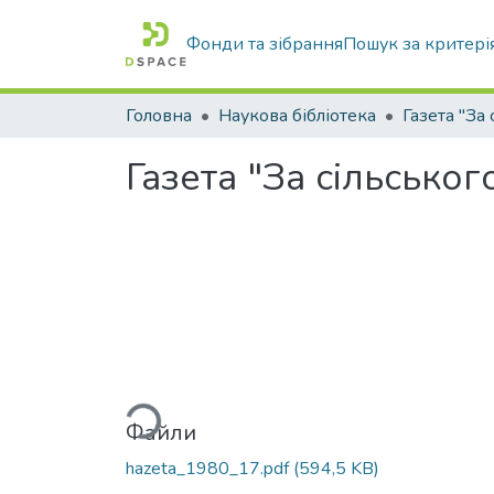
Фонди та зібрання
Пошук за критері
Головна
Наукова бібліотека
Газета "За сільськог
Вантажиться...
Файли
hazeta_1980_17.pdf
(594,5 KB)