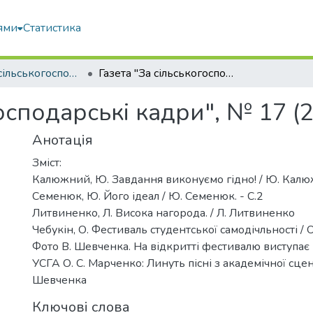
ями
Статистика
Газета "За сільськогосподарські кадри"
Газета "За сільськогосподарські кадри", № 17 (22 квітня), 1980
осподарські кадри", № 17 (2
Анотація
Зміст:
Калюжний, Ю. Завдання виконуємо гідно! / Ю. Калюж
Семенюк, Ю. Його ідеал / Ю. Семенюк. - С.2
Литвиненко, Л. Висока нагорода. / Л. Литвиненко
Чебукін, О. Фестиваль студентської самодічльності / О.
Фото В. Шевченка. На відкритті фестивалю виступає
УСГА О. С. Марченко: Линуть пісні з академічної сцен
Шевченка
Ключові слова