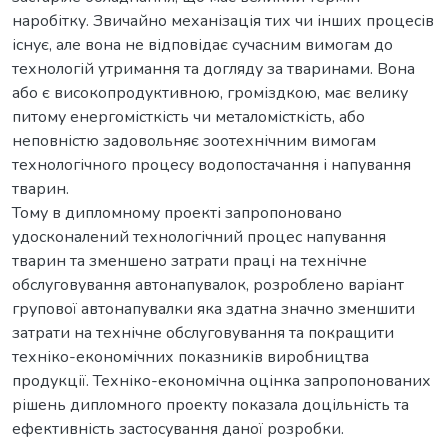
наробітку. Звичайно механізація тих чи інших процесів
існує, але вона не відповідає сучасним вимогам до
технологій утримання та догляду за тваринами. Вона
або є високопродуктивною, громіздкою, має велику
питому енергомісткість чи металомісткість, або
неповністю задовольняє зоотехнічним вимогам
технологічного процесу водопостачання і напування
тварин.
Тому в дипломному проекті запропоновано
удосконалений технологічний процес напування
тварин та зменшено затрати праці на технічне
обслуговування автонапувалок, розроблено варіант
групової автонапувалки яка здатна значно зменшити
затрати на технічне обслуговування та покращити
техніко-економічних показників виробництва
продукції. Техніко-економічна оцінка запропонованих
рішень дипломного проекту показала доцільність та
ефективність застосування даної розробки.