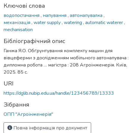
Ключові слова
водопостачання
,
напування
,
автонапувалка
,
механізація
,
water supply
,
watering
,
automatic waterer
,
mechanisation
Бібліографічний опис
Ганжа Я.О. Обґрунтування комплекту машин для
вівцеферми з дослідженням мобільного автонапувача :
дипломна робота … магістра : 208 Агроінженерія. Київ,
2025. 85 с.
URI
https://dglib.nubip.edu.ua/handle/123456789/13333
Зібрання
ОПП "Агроінженерія"
Повна інформація про документ