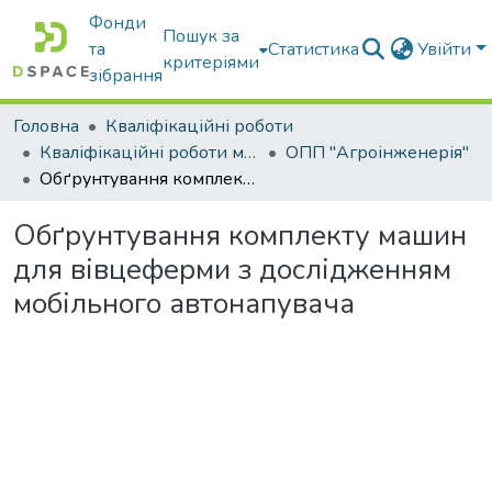
Фонди
Пошук за
та
Статистика
Увійти
критеріями
зібрання
Головна
Кваліфікаційні роботи
Кваліфікаційні роботи магістрів
ОПП "Агроінженерія"
Обґрунтування комплекту машин для вівцеферми з дослідженням мобільного автонапувача
Обґрунтування комплекту машин
для вівцеферми з дослідженням
мобільного автонапувача