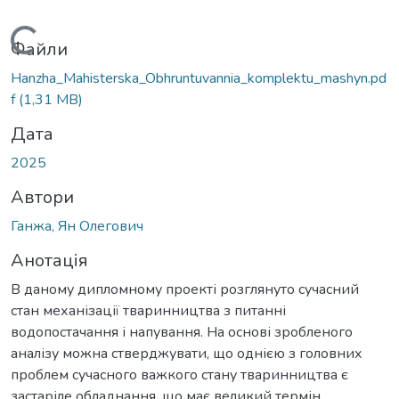
Вантажиться...
Файли
Hanzha_Mahisterska_Obhruntuvannia_komplektu_mashyn.pd
f
(1,31 MB)
Дата
2025
Автори
Ганжа, Ян Олегович
Анотація
В даному дипломному проекті розглянуто сучасний
стан механізації тваринництва з питанні
водопостачання і напування. На основі зробленого
аналізу можна стверджувати, що однією з головних
проблем сучасного важкого стану тваринництва є
застаріле обладнання, що має великий термін