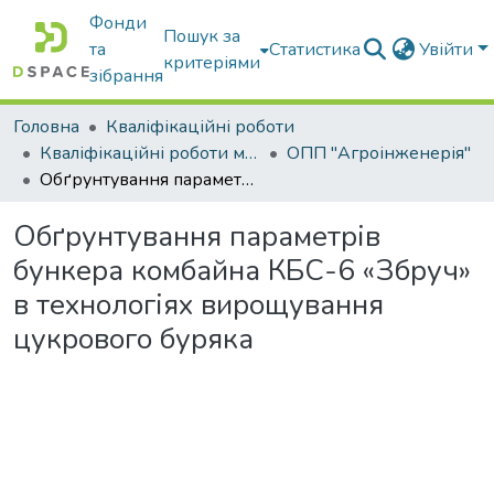
Фонди
Пошук за
та
Статистика
Увійти
критеріями
зібрання
Головна
Кваліфікаційні роботи
Кваліфікаційні роботи магістрів
ОПП "Агроінженерія"
Обґрунтування параметрів бункера комбайна КБС-6 «Збруч» в технологіях вирощування цукрового буряка
Обґрунтування параметрів
бункера комбайна КБС-6 «Збруч»
в технологіях вирощування
цукрового буряка