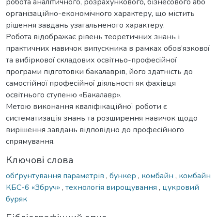
робота аналітичного, розрахункового, бізнесового або
організаційно-економічного характеру, що містить
рішення завдань узагальненого характеру.
Робота відображає рівень теоретичних знань і
практичних навичок випускника в рамках обов’язкової
та вибіркової складових освітньо-професійної
програми підготовки бакалаврів, його здатність до
самостійної професійної діяльності як фахівця
освітнього ступеню «Бакалавр».
Метою виконання кваліфікаційної роботи є
систематизація знань та розширення навичок щодо
вирішення завдань відповідно до професійного
спрямування.
Ключові слова
обґрунтування параметрів
,
бункер
,
комбайн
,
комбайн
КБС-6 «Збруч»
,
технологія вирощування
,
цукровий
буряк