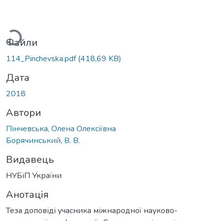
житься...
Файли
114_Pinchevska.pdf
(418,69 KB)
Дата
2018
Автори
Пінчевська, Олена Олексіївна
Борячинський, В. В.
Видавець
НУБіП України
Анотація
Теза доповіді учасника міжнародної науково-