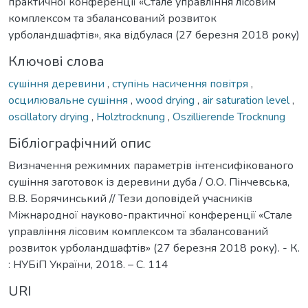
практичної конференції «Стале управління лісовим
комплексом та збалансований розвиток
урболандшафтів», яка відбулася (27 березня 2018 року)
Ключові слова
сушіння деревини
,
ступінь насичення повітря
,
осцилювальне сушіння
,
wood drying
,
air saturation level
,
oscillatory drying
,
Holztrocknung
,
Oszillierende Trocknung
Бібліографічний опис
Визначення режимних параметрів інтенсифікованого
сушіння заготовок із деревини дуба / О.О. Пінчевська,
В.В. Борячинський // Тези доповідей учасників
Міжнародної науково-практичної конференції «Стале
управління лісовим комплексом та збалансований
розвиток урболандшафтів» (27 березня 2018 року). - К.
: НУБіП України, 2018. – С. 114
URI