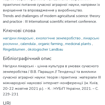
практичні питання сучасної аграрної науки, напрями їх
вирішення та впровадження у виробництво.
Trends and challenges of modern agricultural science: theory
and practice : III International scientific internet conference.
Ключові слова
нагідки лікарські
,
екологічне землеробство
,
лікарські
рослини
,
calendula
,
organic farming
,
medicinal plants
,
Ringelblumen
,
ökologischer Landbau
Бібліографічний опис
Нагідки лікарські - цінна культура в умовах сучасного
землеробства / В.В. Паращук // Тенденції та виклики
сучасної аграрної науки: теорія і практика : матеріали IIІ
міжнародної наукової інтернет-конференції (м. Київ,
20-22 жовтня 2021 р.). - К. : НУБіП України, 2021. – С.
229-231
URI