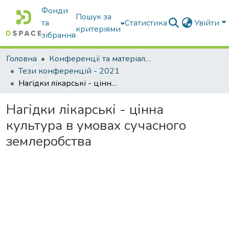
Фонди
Пошук за
та
Статистика
Увійти
критеріями
зібрання
Головна
Конференції та матеріали конференцій
Тези конференцій - 2021
Нагідки лікарські - цінна культура в умовах сучасного землеробства
Нагідки лікарські - цінна
культура в умовах сучасного
землеробства