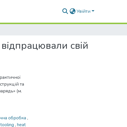
Увійти
 відпрацювали свій
рактичної
струкцій та
арядь» (м.
ічна обробка
,
,
tooling
,
heat