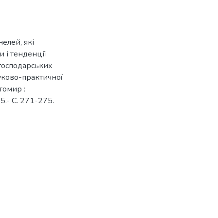
елей, які
и і тенденції
огосподарських
ауково-практичної
томир :
.- С. 271-275.