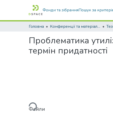
Фонди та зібрання
Пошук за критері
Головна
Конференції та матеріали конференцій
Тез
Проблематика утиліз
термін придатності
Вантажиться...
Файли