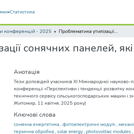
ями
Статистика
и конференцій - 2025
Проблематика утилізації сонячних панелей, які відпрацювали свій термін придатності
ації сонячних панелей, які
Анотація
Тези доповідей учасників XI Міжнародної науково-п
конференції «Перспективи і тенденції розвитку кон
технічного сервісу сільськогосподарських машин і зн
Житомир, 11 квітня, 2025 року)
Ключові слова
сонячна енергетика
,
фотоелектричні модулі
,
механ
термічна обробка
,
solar energy
,
photovoltaic modules