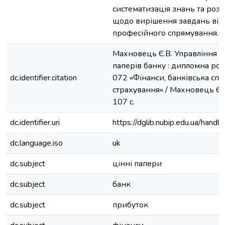
систематизація знань та ро
щодо вирішення завдань від
професійного спрямування.
Махновець Є.В. Управління 
паперів банку : дипломна робот
dc.identifier.citation
072 «Фінанси, банківська спр
страхування» / Махновець Є.В.
107 с.
dc.identifier.uri
https://dglib.nubip.edu.ua/ha
dc.language.iso
uk
dc.subject
цінні папери
dc.subject
банк
dc.subject
прибуток