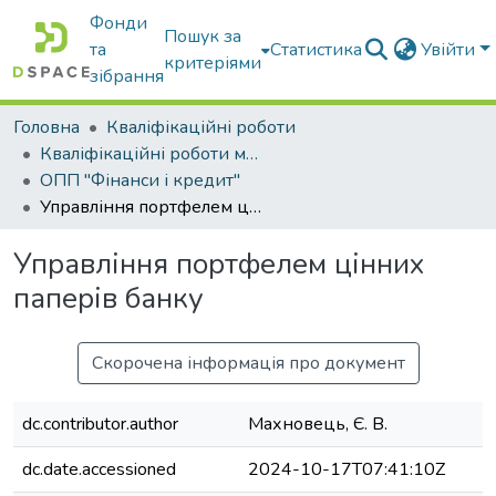
Фонди
Пошук за
та
Статистика
Увійти
критеріями
зібрання
Головна
Кваліфікаційні роботи
Кваліфікаційні роботи магістрів
ОПП "Фінанси і кредит"
Управління портфелем цінних паперів банку
Управління портфелем цінних
паперів банку
Скорочена інформація про документ
dc.contributor.author
Махновець, Є. В.
dc.date.accessioned
2024-10-17T07:41:10Z