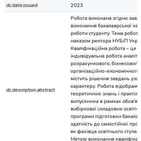
dc.date.issued
2023
Робота виконана згідно завд
виконання бакалаврської ква
роботи студенту. Тема робот
наказом ректора НУБіП Укра
Кваліфікаційна робота – це с
індивідуальна робота аналіти
розрахункового, бізнесового
організаційно-економічного 
містить рішення завдань уза
характеру. Робота відобража
dc.description.abstract
теоретичних знань і практи
випускника в рамках обов’язк
вибіркової складових освітн
програми підготовки бакалав
здатність до самостійної проф
як фахівця освітнього ступен
Метою виконання кваліфікац