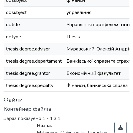
dc.subject
фінанси
dc.subject
управління
dc.title
Управління портфелем цінни
dc.type
Thesis
thesis.degree.advisor
Муравський, Олексій Андрій
thesis.degree.departament
Банківської справи та страху
thesis.degree.grantor
Економічний факультет
thesis.degree.specialty
Фінанси, банківська справа т
Файли
Контейнер файлів
Зараз показуємо
1 - 1 з 1
Назва:
Mahnovec_Mahisterska_Upravlinn