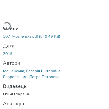
иться...
Файли
107_Moshenska.pdf
(549,49 KB)
Дата
2019
Автори
Мошенська, Валерія Вікторівна
Яворовський, Петро Петрович
Видавець
НУБіП України
Анотація