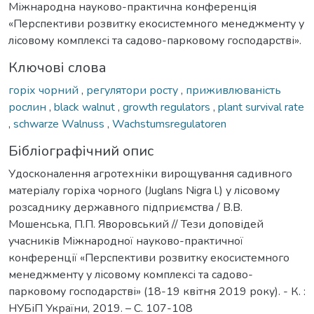
Міжнародна науково-практична конференція
«Перспективи розвитку екосистемного менеджменту у
лісовому комплексі та садово-парковому господарстві».
Ключові слова
горіх чорний
,
регулятори росту
,
приживлюваність
рослин
,
black walnut
,
growth regulators
,
plant survival rate
,
schwarze Walnuss
,
Wachstumsregulatoren
Бібліографічний опис
Удосконалення агротехніки вирощування садивного
матеріалу горіха чорного (Juglans Nigra l.) у лісовому
розсаднику державного підприємства / В.В.
Мошенська, П.П. Яворовський // Тези доповідей
учасників Міжнародної науково-практичної
конференції «Перспективи розвитку екосистемного
менеджменту у лісовому комплексі та садово-
парковому господарстві» (18-19 квітня 2019 року). - К. :
НУБіП України, 2019. – С. 107-108