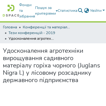
Фонди
Пошук за
та
Статистика
Увійти
критеріями
зібрання
Головна
Конференції та матеріали конференцій
Тези конференцій - 2019
Удосконалення агротехніки вирощування садивного матеріалу горіха чорного (Juglans Nigra l.) у лісовому розсаднику державного підприємства
Удосконалення агротехніки
вирощування садивного
матеріалу горіха чорного (Juglans
Nigra l.) у лісовому розсаднику
державного підприємства