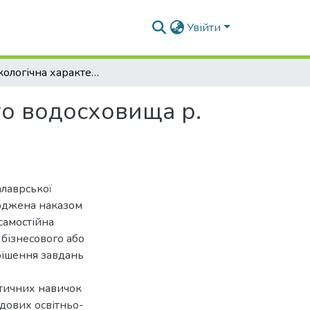
Увійти
Гідроекологічна характеристика Глибочокського водосховища р. Південний Буг
го водосховища р.
алаврської
ерджена наказом
самостійна
 бізнесового або
рішення завдань
ктичних навичок
адових освітньо-