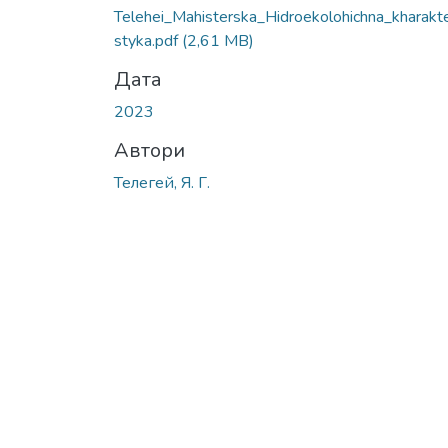
Telehei_Mahisterska_Hidroekolohichna_kharakt
styka.pdf
(2,61 MB)
Дата
2023
Автори
Телегей, Я. Г.