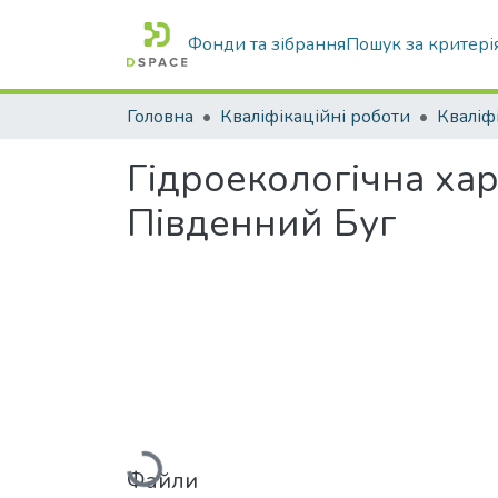
Фонди та зібрання
Пошук за критері
Головна
Кваліфікаційні роботи
Гідроекологічна ха
Південний Буг
Вантажиться...
Файли