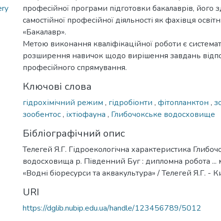
ery
професійної програми підготовки бакалаврів, його з
самостійної професійної діяльності як фахівця освіт
«Бакалавр».
Метою виконання кваліфікаційної роботи є системат
розширення навичок щодо вирішення завдань відп
професійного спрямування.
Ключові слова
гідрохімічний режим
,
гідробіонти
,
фітопланктон
,
з
зообентос
,
іхтіофауна
,
Глибочокське водосховище
Бібліографічний опис
Телегей Я.Г. Гідроекологічна характеристика Глибоч
водосховища р. Південний Буг : дипломна робота ... м
«Водні біоресурси та аквакультура» / Телегей Я.Г. - Ки
URI
https://dglib.nubip.edu.ua/handle/123456789/5012