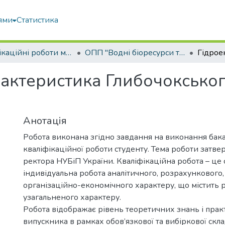
ями
Статистика
Кваліфікаційні роботи магістрів
ОПП "Водні біоресурси та аквакультура"
рактеристика Глибочоксько
Анотація
Робота виконана згідно завдання на виконання бак
кваліфікаційної роботи студенту. Тема роботи затв
ректора НУБіП України. Кваліфікаційна робота – це 
індивідуальна робота аналітичного, розрахункового,
організаційно-економічного характеру, що містить 
узагальненого характеру.
Робота відображає рівень теоретичних знань і пра
випускника в рамках обов’язкової та вибіркової скл