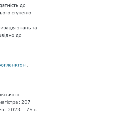
датність до
нього ступеню
изація знань та
овідно до
оопланктон
,
окського
агістра : 207
їв, 2023. – 75 с.