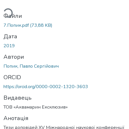
ться...
Файли
7.Попик.pdf
(73,88 KB)
Дата
2019
Автори
Попик, Павло Сергійович
ORCID
https://orcid.org/0000-0002-1320-3603
Видавець
ТОВ «Аквамарин Ексклюзив»
Анотація
Тези доповідей XV Міжнародної наукової конференції