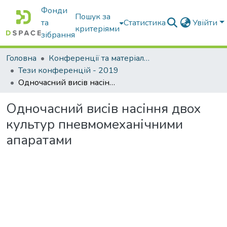
Фонди
Пошук за
та
Статистика
Увійти
критеріями
зібрання
Головна
Конференції та матеріали конференцій
Тези конференцій - 2019
Одночасний висів насіння двох культур пневмомеханічними апаратами
Одночасний висів насіння двох
культур пневмомеханічними
апаратами