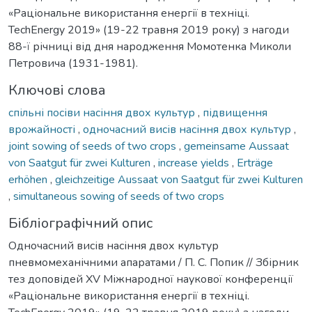
«Раціональне використання енергії в техніці.
TechEnergy 2019» (19-22 травня 2019 року) з нагоди
88-ї річниці від дня народження Момотенка Миколи
Петровича (1931-1981).
Ключові слова
спільні посіви насіння двох культур
,
підвищення
врожайності
,
одночасний висів насіння двох культур
,
joint sowing of seeds of two crops
,
gemeinsame Aussaat
von Saatgut für zwei Kulturen
,
increase yields
,
Erträge
erhöhen
,
gleichzeitige Aussaat von Saatgut für zwei Kulturen
,
simultaneous sowing of seeds of two crops
Бібліографічний опис
Одночасний висів насіння двох культур
пневмомеханічними апаратами / П. С. Попик // Збірник
тез доповідей XV Міжнародної наукової конференції
«Раціональне використання енергії в техніці.