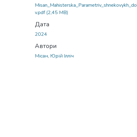
Вантажиться...
Misan_Mahisterska_Parametriv_shnekovykh_do
v.pdf
(2,45 MB)
Дата
2024
Автори
Місан, Юрій Ілліч