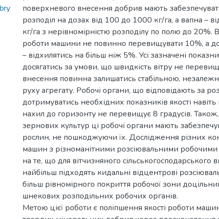
bry
поверхневого внесення добрив мають забезпечуват
розподіл на дозах від 100 до 1000 кг/га, а вапна – 
кг/га з нерівномірністю розподілу по полю до 20%. 
роботи машини не повинно перевищувати 10%, а д
– відхилятись на більш ніж 5%. Усі зазначені показ
досягатись за умови, що швидкість вітру не перевищ
внесення повинна залишатись стабільною, незалежн
руху агрегату. Робочі органи, що відповідають за ро
дотримуватись необхідних показників якості навіть 
нахил до горизонту не перевищує 8 градусів. Також
зернових культур ці робочі органи мають забезпечув
рослин, не пошкоджуючи їх. Дослідження різних ко
машин з різноманітними розсіювальними робочими 
на те, що для вітчизняного сільськогосподарського
найбільш підходять кидальні відцентрові розсіювал
більш рівномірного покриття робочої зони доцільни
шнекових розподільних робочих органів.
Метою цієї роботи є поліпшення якості роботи маши