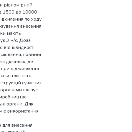
и рівномірний
від 1500 до 10000
Відхилення по ходу
озування внесення
ники мають
ує 3 м/с. Доза
о від швидкості
зсіювання, повинні
на ділянках, де
, при підживленні
ати цілісність
нструкцій сучасних
органами вказує
 виробництва
ьні органи. Для
м є використання
н для внесення