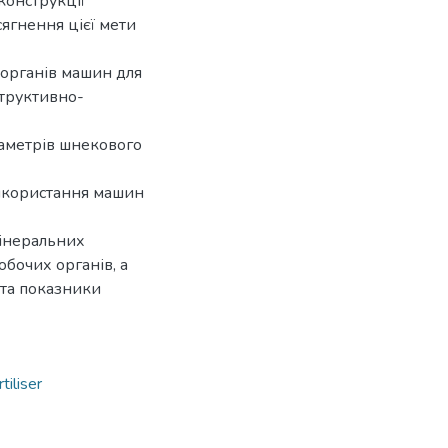
конструкції
ягнення цієї мети
х органів машин для
структивно-
аметрів шнекового
використання машин
мінеральних
бочих органів, а
 та показники
rtiliser