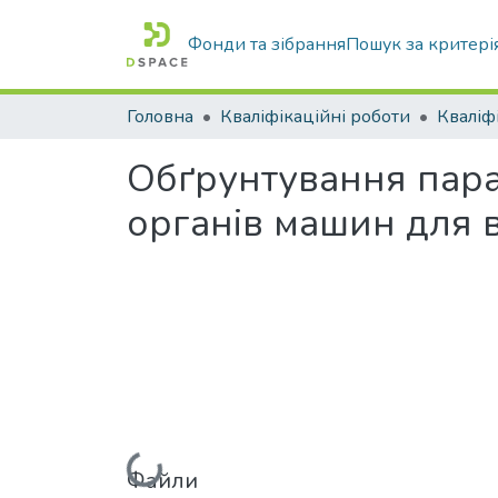
Фонди та зібрання
Пошук за критері
Головна
Кваліфікаційні роботи
Обґрунтування пара
органів машин для 
Файли