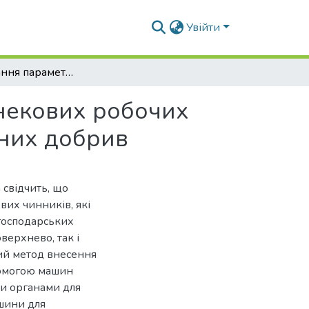
Увійти
Обґрунтування параметрів і режимів роботи шнекових робочих органів машин для внесення твердих мінеральних добрив
шнекових робочих
ьних добрив
 свідчить, що
их чинників, які
господарських
верхнево, так і
ий метод внесення
помогою машин
и органами для
ашини для