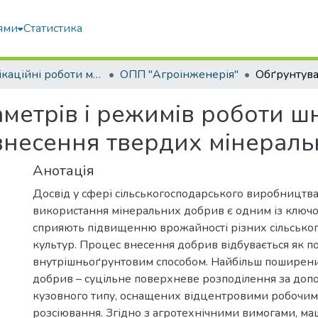
ями
Статистика
Кваліфікаційні роботи магістрів
ОПП "Агроінженерія"
метрів і режимів роботи 
внесення твердих мінерал
Анотація
Досвід у сфері сільськогосподарського виробництва
використання мінеральних добрив є одним із ключов
сприяють підвищенню врожайності різних сільсько
культур. Процес внесення добрив відбувається як по
внутрішньоґрунтовим способом. Найбільш поширен
добрив – суцільне поверхневе розподілення за до
кузовного типу, оснащених відцентровими робочим
розсіювання. Згідно з агротехнічними вимогами, м