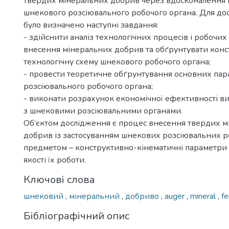
твердих мінеральних добрив через вдосконалення 
шнекового розсіювального робочого органа. Для дос
було визначено наступні завдання:
- здійснити аналіз технологічних процесів і робочи
внесення мінеральних добрив та обґрунтувати кон
технологічну схему шнекового робочого органа;
- провести теоретичне обґрунтування основних пар
розсіювального робочого органа;
- виконати розрахунок економічної ефективності 
з шнековими розсіювальними органами.
Об’єктом дослідження є процес внесення твердих 
добрив із застосуванням шнекових розсіювальних ро
предметом – конструктивно-кінематичні параметри
якості їх роботи.
Ключові слова
шнековий
,
мінеральний
,
добриво
,
auger
,
mineral
,
fe
Бібліографічний опис