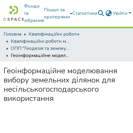
Фонди
Пошук за
та
Статистика
Увійти
критеріями
зібрання
Головна
Кваліфікаційні роботи
Кваліфікаційні роботи магістрів
ОПП "Геодезія та землеустрій"
Геоінформаційне моделювання вибору земельних ділянок для несільськогосподарського використання
Геоінформаційне моделювання
вибору земельних ділянок для
несільськогосподарського
використання