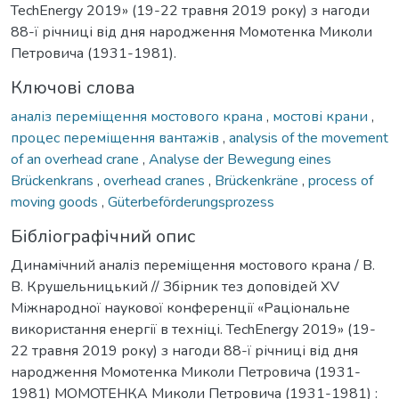
TechEnergy 2019» (19-22 травня 2019 року) з нагоди
88-ї річниці від дня народження Момотенка Миколи
Петровича (1931-1981).
Ключові слова
аналіз переміщення мостового крана
,
мостові крани
,
процес переміщення вантажів
,
analysis of the movement
of an overhead crane
,
Analyse der Bewegung eines
Brückenkrans
,
overhead cranes
,
Brückenkräne
,
process of
moving goods
,
Güterbeförderungsprozess
Бібліографічний опис
Динамічний аналіз переміщення мостового крана / В.
В. Крушельницький // Збірник тез доповідей XV
Міжнародної наукової конференції «Раціональне
використання енергії в техніці. TechEnergy 2019» (19-
22 травня 2019 року) з нагоди 88-ї річниці від дня
народження Момотенка Миколи Петровича (1931-
1981) МОМОТЕНКА Миколи Петровича (1931-1981) :