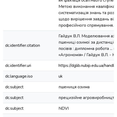
як фахівця освітнього ступен
Метою виконання кваліфікац
систематизація знань та ро
щодо вирішення завдань від
професійного спрямування.
Гайдук В.Л. Моделювання аз
пшениці озимої за дистанцій
dc.identifier.citation
посівів : дипломна робота ... м
«Агрономія» / Гайдук В.Л. - Ки
dc.identifier.uri
https://dglib.nubip.edu.ua/ha
dc.language.iso
uk
dc.subject
пшениця озима
dc.subject
прецизійне агровиробництв
dc.subject
NDVI