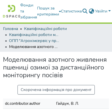
Фонди
Пошук за
та
Статистика
Увійти
критеріями
зібрання
Головна
Кваліфікаційні роботи
Кваліфікаційні роботи магістрів
ОПП "Агрохімсервіс у прецизійному агровиробництві"
Моделювання азотного живлення пшениці озимої за дистанційного моніторингу посівів
Моделювання азотного живлення
пшениці озимої за дистанційного
моніторингу посівів
Скорочена інформація про документ
dc.contributor.author
Гайдук, В. Л.