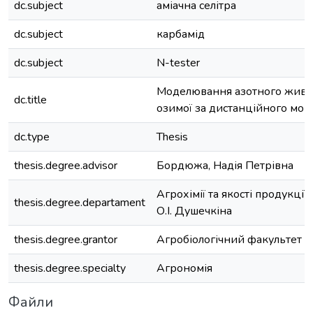
dc.subject
аміачна селітра
dc.subject
карбамід
dc.subject
N-tester
Моделювання азотного живл
dc.title
озимої за дистанційного моні
dc.type
Thesis
thesis.degree.advisor
Бордюжа, Надія Петрівна
Агрохімії та якості продукції
thesis.degree.departament
О.І. Душечкіна
thesis.degree.grantor
Агробіологічний факультет
thesis.degree.specialty
Агрономія
Файли