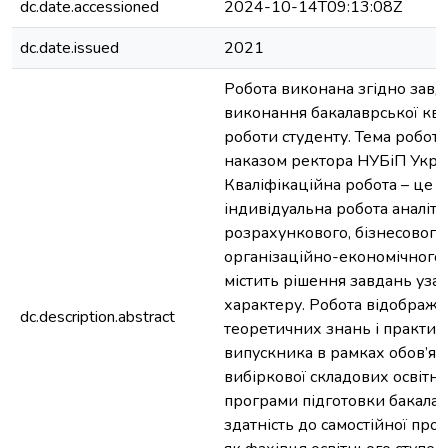
dc.date.accessioned
2024-10-14T09:13:08Z
dc.date.issued
2021
Робота виконана згідно завд
виконання бакалаврської ква
роботи студенту. Тема робот
наказом ректора НУБіП Укра
Кваліфікаційна робота – це с
індивідуальна робота аналіти
розрахункового, бізнесового
організаційно-економічного 
містить рішення завдань уза
характеру. Робота відобража
dc.description.abstract
теоретичних знань і практи
випускника в рамках обов’язк
вибіркової складових освітн
програми підготовки бакалав
здатність до самостійної проф