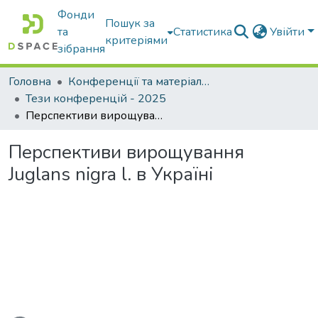
Фонди
Пошук за
та
Статистика
Увійти
критеріями
зібрання
Головна
Конференції та матеріали конференцій
Тези конференцій - 2025
Перспективи вирощування Juglans nigra l. в Україні
Перспективи вирощування
Juglans nigra l. в Україні