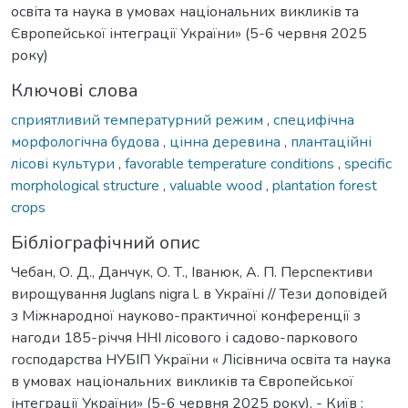
освіта та наука в умовах національних викликів та
Європейської інтеграції України» (5-6 червня 2025
року)
Ключові слова
сприятливий температурний режим
,
специфічна
морфологічна будова
,
цінна деревина
,
плантаційні
лісові культури
,
favorable temperature conditions
,
specific
morphological structure
,
valuable wood
,
plantation forest
crops
Бібліографічний опис
Чебан, О. Д., Данчук, О. Т., Іванюк, А. П. Перспективи
вирощування Juglans nigra l. в Україні // Тези доповідей
з Міжнародної науково-практичної конференції з
нагоди 185-річчя ННІ лісового і садово-паркового
господарства НУБІП України « Лісівнича освіта та наука
в умовах національних викликів та Європейської
інтеграції України» (5-6 червня 2025 року). - Київ :