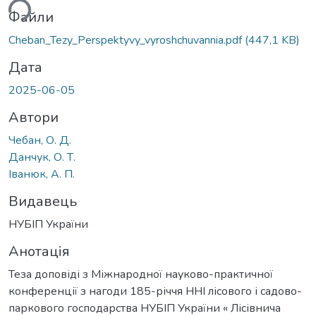
ься...
Файли
Cheban_Tezy_Perspektyvy_vyroshchuvannia.pdf
(447,1 KB)
Дата
2025-06-05
Автори
Чебан, О. Д.
Данчук, О. Т.
Іванюк, А. П.
Видавець
НУБІП України
Анотація
Теза доповіді з Міжнародної науково-практичної
конференції з нагоди 185-річчя ННІ лісового і садово-
паркового господарства НУБІП України « Лісівнича