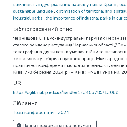
важливість індустріальних парків у нашій країні
,
eco
sustainable land use
,
optimization of territorial and spati
industrial parks
,
the importance of industrial parks in our c
Бібліографічний опис
Чернишова Є. І. Еко-індустріальні парки як механіз
сталого землекористування Черкаської області // Земл
топографічна діяльність в умовах війни та післявоєн
зміни клімату : збірка наукових праць Міжнародної 
практичної конференції молодих вчених, студентів та
Київ, 7-8 березня 2024 р.) – Київ : НУБІП України, 20
URI
https://dglib.nubip.edu.ua/handle/123456789/13068
Зібрання
Тези конференцій - 2024
Повна інформація про документ