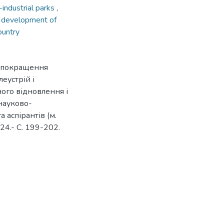
-industrial parks
,
al development of
ountry
м покращення
еустрій і
ного відновлення і
науково-
 аспірантів (м.
24.- С. 199-202.