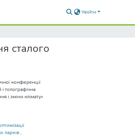
Увійти
ня сталого
ичної конференції
й і топографічна
ня і зміни клімату»
оптимізації
их парків
,