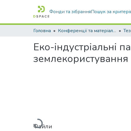
Фонди та зібрання
Пошук за критері
Головна
Конференції та матеріали конференцій
Тез
Еко-індустріальні п
землекористування 
Вантажиться...
Файли