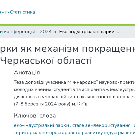
ями
Статистика
и конференцій - 2024
Еко-індустріальні парки як механізм покращення сталого землекористування Черкаської області
арки як механізм покращен
Черкаської області
Анотація
Теза доповіді учасника Міжнародної науково-практ
молодих вчених, студентів та аспірантів «Землеустрі
діяльність в умовах війни та післявоєнного відновлен
(7-8 березня 2024 року) м. Київ.
Ключові слова
еко-індустріальні парки
,
стале землекористування
,
територіально-просторового розвитку індустріальн