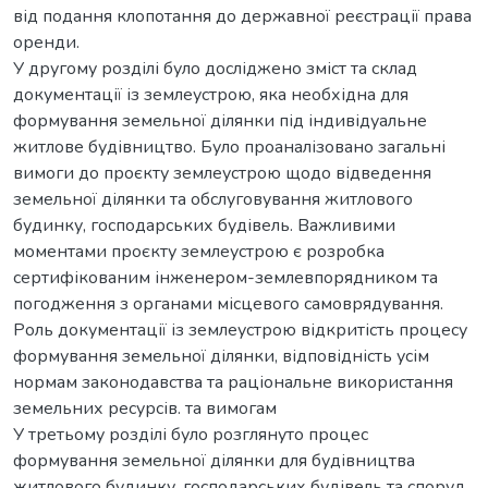
від подання клопотання до державної реєстрації права
оренди.
У другому розділі було досліджено зміст та склад
документації із землеустрою, яка необхідна для
формування земельної ділянки під індивідуальне
житлове будівництво. Було проаналізовано загальні
вимоги до проєкту землеустрою щодо відведення
земельної ділянки та обслуговування житлового
будинку, господарських будівель. Важливими
моментами проєкту землеустрою є розробка
сертифікованим інженером-землевпорядником та
погодження з органами місцевого самоврядування.
Роль документації із землеустрою відкритість процесу
формування земельної ділянки, відповідність усім
нормам законодавства та раціональне використання
земельних ресурсів. та вимогам
У третьому розділі було розглянуто процес
формування земельної ділянки для будівництва
житлового будинку, господарських будівель та споруд