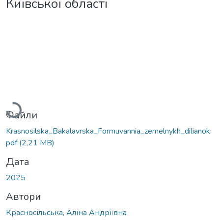
Київської області
Вантажиться...
Файли
Krasnosilska_Bakalavrska_Formuvannia_zemelnykh_dilianok.
pdf
(2,21 MB)
Дата
2025
Автори
Красносільська, Аліна Андріївна