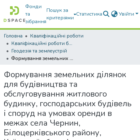
Фонди
Пошук за
та
Статистика
Увійти
критеріями
зібрання
Головна
Кваліфікаційні роботи
Кваліфікаційні роботи бакалаврів
Геодезія та землеустрій
Формування земельних ділянок для будівництва та обслуговування житлового будинку, господарських будівель і споруд на умовах оренди в межах села Чернин, Білоцерківського району, Київської області
Формування земельних ділянок
для будівництва та
обслуговування житлового
будинку, господарських будівель
і споруд на умовах оренди в
межах села Чернин,
Білоцерківського району,