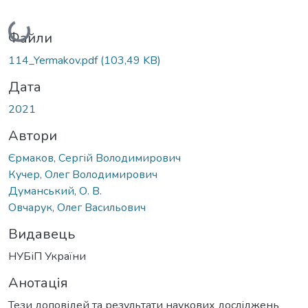
Вантажиться...
Файли
114_Yermakov.pdf
(103,49 KB)
Дата
2021
Автори
Єрмаков, Сергій Володимирович
Кучер, Олег Володимирович
Думанський, О. В.
Овчарук, Олег Васильович
Видавець
НУБіП України
Анотація
Тези доповідей та результати наукових досліджень