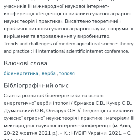
учасників IIІ міжнародної наукової інтернет-
конференції «Тенденції та виклики сучасної аграрної
науки: теорія і практика». Висвітлено теоретичні і
практичні питання сучасної аграрної науки, напрями їх
вирішення та впровадження у виробництво.
Trends and challenges of modern agricultural science: theory
and practice : III International scientific internet conference.
Ключові слова
біоенергетика
,
верба
,
тополя
Бібліографічний опис
Стан та розвиток біоенергетики на основі
енергетичної верби і тополі / Єрмаков С.В., Кучер О.В.,
Думанський О.В., Овчарук О.В. // Тенденції та виклики
сучасної аграрної науки: теорія і практика : матеріали IIІ
міжнародної наукової інтернет-конференції (м. Київ,
20-22 жовтня 2021 р.). - К. : НУБіП України, 2021. – С.