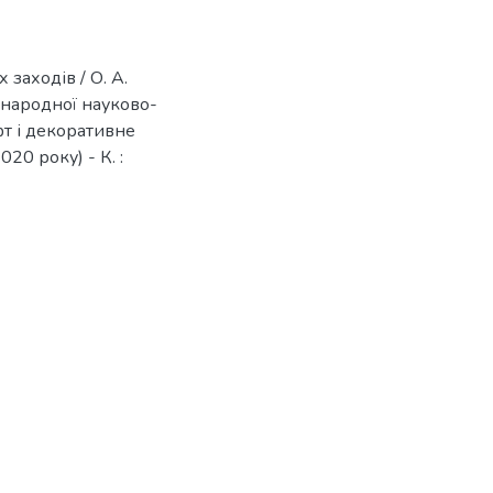
заходів / О. А.
іжнародної науково-
т і декоративне
20 року) - К. :