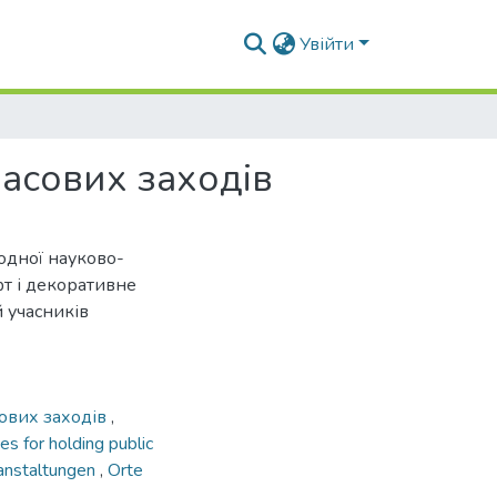
Увійти
асових заходів
родної науково-
т і декоративне
й учасників
ових заходів
,
es for holding public
ranstaltungen
,
Orte