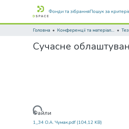
Фонди та зібрання
Пошук за критері
Головна
Конференції та матеріали конференцій
Тез
Сучасне облаштуван
Вантажиться...
Файли
1_34 О.А. Чумак.pdf
(104,12 KB)