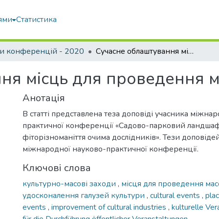
ями
Статистика
и конференцій - 2020
Сучасне облаштування місць для проведення масових заходів
ня місць для проведення м
Анотація
В статті представлена теза доповіді учасника міжна
практичної конференції «Садово-парковий ландшаф
фіторізноманіття очима дослідників». Тези доповіде
міжнародної науково-практичної конференції.
Ключові слова
культурно-масові заходи
,
місця для проведення мас
удосконалення галузей культури
,
cultural events
,
plac
events
,
improvement of cultural industries
,
kulturelle Ve