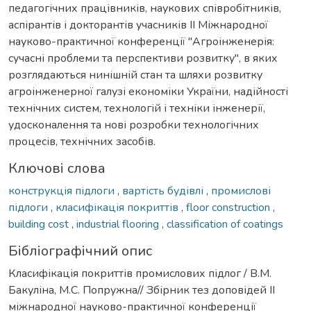
педагогічних працівників, наукових співробітників,
аспірантів і докторантів учасників ІІ Міжнародної
науково-практичної конференції "Агроінженерія:
сучасні проблеми та перспективи розвитку", в яких
розглядаються нинішній стан та шляхи розвитку
агроінженерної галузі економіки України, надійності
технічних систем, технологій і техніки інженерії,
удосконалення та нові розробки технологічних
процесів, технічних засобів.
Ключові слова
конструкція підлоги
,
вартість будівлі
,
промислові
підлоги
,
класифікація покриттів
,
floor construction
,
building cost
,
industrial flooring
,
classification of coatings
Бібліографічний опис
Класифікація покриттів промислових підлог / В.М.
Бакуліна, М.С. Попружна// Збірник тез доповідей ІІ
міжнародної науково-практичної конференції