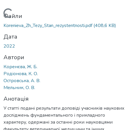
Вантажиться...
Файли
Korenieva_Zh_Tezy_Stan_rezystentnosti.pdf
(408,6 KB)
Дата
2022
Автори
Коренєва, Ж. Б.
Родіонова, К. О.
Островська, А. В.
Мельник, О. В.
Анотація
У статті подані результати доповіді учасників наукових
досліджень фундаментального і прикладного
характеру, одержані за останні роки науковцями
факультету ветеринарної медицини та інших