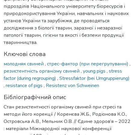
підрозділів Національного університету біоресурсів і
природокористування України, навчальних і наукових
установ України та зарубіжжя, де проводяться
дослідження з біології тварин, заразної і незаразної
патології тварин, гігієни та якості і безпеки продукції
тваринництва.
Ключові слова
молодняк свиней
,
стрес-фактор (при перегрупуванні)
,
резистентність організму свиней
,
young pigs
,
stress
factor (during regrouping)
,
Stressfaktor (bei Umgruppierung)
,
resistance of pigs
,
Resistenz von Schweinen
Бібліографічний опис
Стан резистентності організму свиней при стресі та
методи його корекції / Коренєва Ж.Б., Родіонова К.О.,
Островська А.В., Мельник О.В. // Єдине здоров’я – 2022
: матеріали Міжнародної наукової конференції