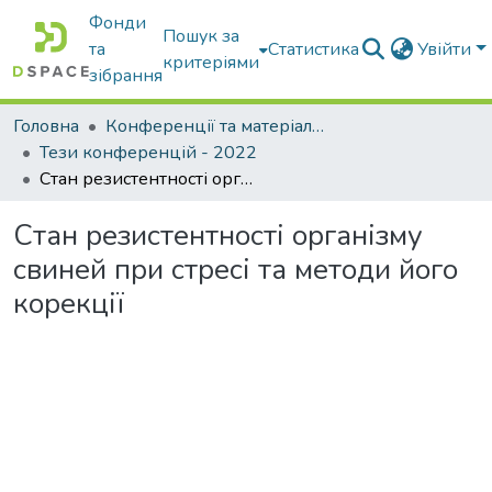
Фонди
Пошук за
та
Статистика
Увійти
критеріями
зібрання
Головна
Конференції та матеріали конференцій
Тези конференцій - 2022
Стан резистентності організму свиней при стресі та методи його корекції
Стан резистентності організму
свиней при стресі та методи його
корекції