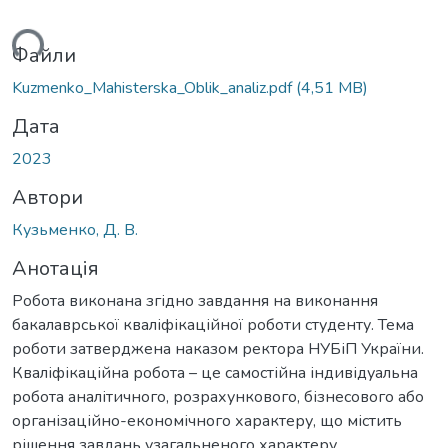
иться...
Файли
Kuzmenko_Mahisterska_Oblik_analiz.pdf
(4,51 MB)
Дата
2023
Автори
Кузьменко, Д. В.
Анотація
Робота виконана згідно завдання на виконання
бакалаврської кваліфікаційної роботи студенту. Тема
роботи затверджена наказом ректора НУБіП України.
Кваліфікаційна робота – це самостійна індивідуальна
робота аналітичного, розрахункового, бізнесового або
організаційно-економічного характеру, що містить
рішення завдань узагальненого характеру.