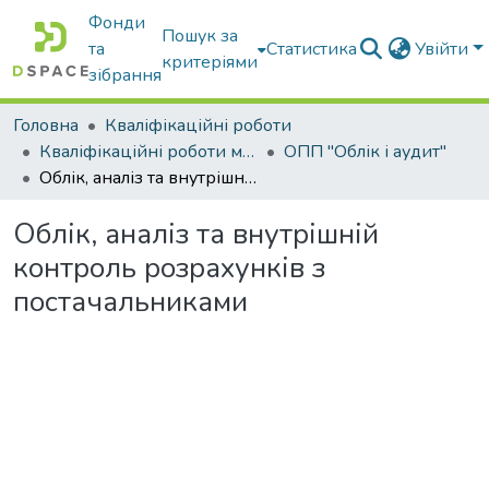
Фонди
Пошук за
та
Статистика
Увійти
критеріями
зібрання
Головна
Кваліфікаційні роботи
Кваліфікаційні роботи магістрів
ОПП "Облік і аудит"
Облік, аналіз та внутрішній контроль розрахунків з постачальниками
Облік, аналіз та внутрішній
контроль розрахунків з
постачальниками