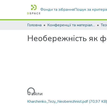
Фонди та зібрання
Пошук за критері
Головна
Конференції та матеріали конференцій
Тез
Необережність як 
Вантажиться...
Файли
Kharchenko_Tezy_Neoberezhnist.pdf
(70,97 KB