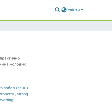
Увійти
-практичної
чима молодих
о зобов’язання
 property
,
strong-
averting