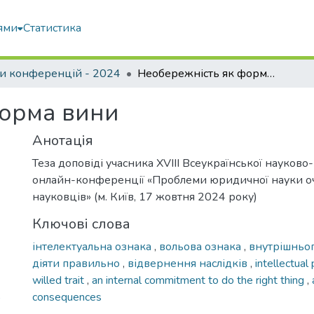
ями
Статистика
и конференцій - 2024
Необережність як форма вини
форма вини
Анотація
Теза доповіді учасника XVIII Всеукраїнської науково
онлайн-конференції «Проблеми юридичної науки о
науковців» (м. Київ, 17 жовтня 2024 року)
Ключові слова
інтелектуальна ознака
,
вольова ознака
,
внутрішньог
діяти правильно
,
відвернення наслідків
,
intellectual
willed trait
,
an internal commitment to do the right thing
,
consequences
)