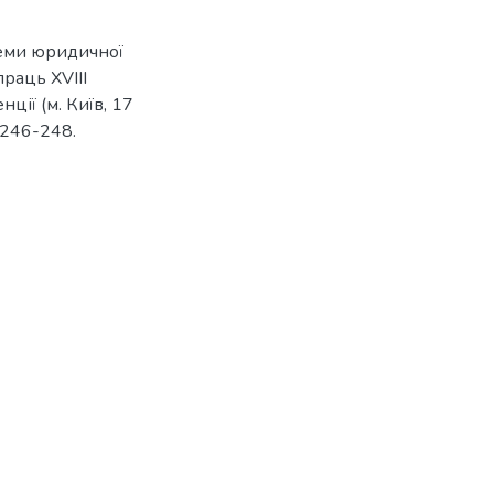
леми юридичної
раць XVIII
ції (м. Київ, 17
 246-248.