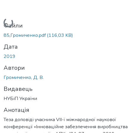
Вантажиться...
Файли
85,Громиченко.pdf
(116,03 KB)
Дата
2019
Автори
Громиченко, Д. В.
Видавець
НУБіП України
Анотація
Теза доповіді учасника VІІ-ї міжнародної наукової
конференції «Інноваційне забезпечення виробництва