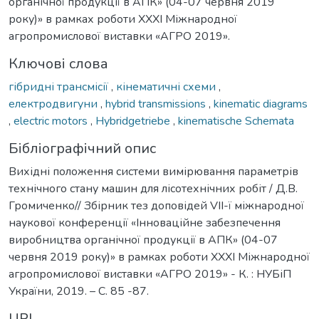
органічної продукції в АПК» (04-07 червня 2019
року)» в рамках роботи XXXI Міжнародної
агропромислової виставки «АГРО 2019».
Ключові слова
гібридні трансмісії
,
кінематичні схеми
,
електродвигуни
,
hybrid transmissions
,
kinematic diagrams
,
electric motors
,
Hybridgetriebe
,
kinematische Schemata
Бібліографічний опис
Вихідні положення системи вимірювання параметрів
технічного стану машин для лісотехнічних робіт / Д.В.
Громиченко// Збірник тез доповідей VІІ-ї міжнародної
наукової конференції «Інноваційне забезпечення
виробництва органічної продукції в АПК» (04-07
червня 2019 року)» в рамках роботи XXXI Міжнародної
агропромислової виставки «АГРО 2019» - К. : НУБіП
України, 2019. – С. 85 -87.
URI