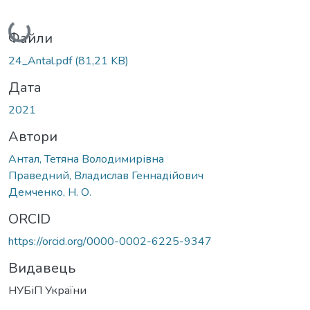
Вантажиться...
Файли
24_Antal.pdf
(81,21 KB)
Дата
2021
Автори
Антал, Тетяна Володимирівна
Праведний, Владислав Геннадійович
Демченко, Н. О.
ORCID
https://orcid.org/0000-0002-6225-9347
Видавець
НУБіП України