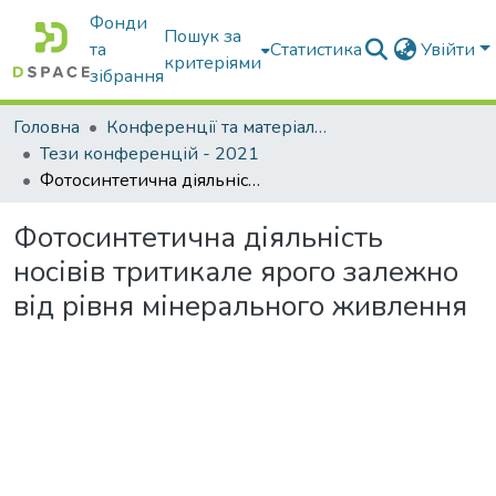
Фонди
Пошук за
та
Статистика
Увійти
критеріями
зібрання
Головна
Конференції та матеріали конференцій
Тези конференцій - 2021
Фотосинтетична діяльність носівів тритикале ярого залежно від рівня мінерального живлення
Фотосинтетична діяльність
носівів тритикале ярого залежно
від рівня мінерального живлення