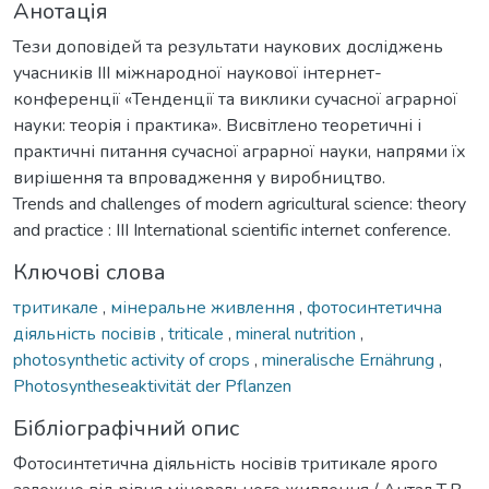
Анотація
Тези доповідей та результати наукових досліджень
учасників IIІ міжнародної наукової інтернет-
конференції «Тенденції та виклики сучасної аграрної
науки: теорія і практика». Висвітлено теоретичні і
практичні питання сучасної аграрної науки, напрями їх
вирішення та впровадження у виробництво.
Trends and challenges of modern agricultural science: theory
and practice : III International scientific internet conference.
Ключові слова
тритикале
,
мінеральне живлення
,
фотосинтетична
діяльність посівів
,
triticale
,
mineral nutrition
,
photosynthetic activity of crops
,
mineralische Ernährung
,
Photosyntheseaktivität der Pflanzen
Бібліографічний опис
Фотосинтетична діяльність носівів тритикале ярого