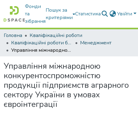
Фонди
Пошук за
та
Статистика
Увійти
критеріями
зібрання
Головна
Кваліфікаційні роботи
Кваліфікаційні роботи бакалаврів
Менеджмент
Управління міжнародною конкурентоспроможністю продукції підприємств аграрного сектору України в умовах євроінтеграції
Управління міжнародною
конкурентоспроможністю
продукції підприємств аграрного
сектору України в умовах
євроінтеграції