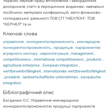
України, наукові праці вітчизняних і закордонних
дослідників, статті в періодичних виданнях, навчальні
посібники, матеріали конференцій, звіти фінансово-
господарської діяльності ТОВ СП "НІБУЛОН", ТОВ
"КЕРНЕЛ" та ін.
Ключові слова
управління
,
конкурентоспроможність
,
міжнародна
конкурентоспроможність
,
продукція
,
підприємство
аграрного сектору
,
євроінтеграція
,
management
,
competitiveness
,
international competitiveness
,
products
,
agricultural enterprise
,
European integration
,
wettbewerbsfähigkeit
,
internationale wettbewerbsfähigkeit
,
produkte
,
landwirtschaftliche unternehmen
,
europäische
integration
Бібліографічний опис
Богданюк О.С. Управління міжнародною
конкурентоспроможністю продукції підприємств