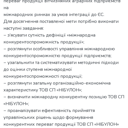
переваг продукції вітчизняних аграрних підприємств
на
міжнародних ринках за умов інтеграції до ЄС.
Для досягнення поставленої мети потрібно виконати
наступні завдання:
− з’ясувати сутність дефініції «міжнародна
конкурентоспроможність продукції»;
− розглянути особливості управління міжнародною
конкурентоспроможністю продукції підприємств;
− узагальнити та систематизувати методичні підходи
до оцінки ступеня міжнародної
конкурентоспроможності продукції;
− розглянути загальну організаційно-економічна
характеристику ТОВ СП «НІБУЛОН»;
− визначити міжнародну конкурентну позицію ТОВ СП
«НІБУЛОН»;
− проаналізувати ефективність прийняття
управлінських рішень щодо формування
конкурентних переваг продукції ТОВ СП «НІБУЛОН»