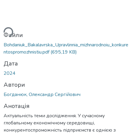
антажиться...
Файли
Bohdaniuk_Bakalavrska_Upravlinnia_mizhnarodnoiu_konkure
ntospromozhnistiu.pdf
(695,19 KB)
Дата
2024
Автори
Богданюк, Олександр Сергійович
Анотація
Актуальність теми дослідження. У сучасному
глобальному економічному середовищі,
конкурентоспроможність підприємств є однією з