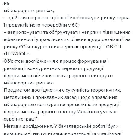
на
міжнародних ринках;
− здійснити прогноз цінової кон’юнктури ринку зерна
і продуктів його переробки у ЄС;
− запропонувати та обґрунтувати напрями підвищення
ефективності управлінських рішень щодо реалізації на
ринку ЄС конкурентних переваг продукції ТОВ СП
«НІБУЛОН».
Об’єктом дослідження є процес формування і
реалізації конкурентних переваг продукції
підприємств вітчизняного аграрного сектору на
міжнародних ринках.
Предметом дослідження є сукупність теоретичних,
методичних і прикладних засад щодо управління
міжнародною конкурентоспроможністю продукції
підприємств аграрного сектору України в умовах
євроінтеграції.
Методи дослідження. У бакалаврській роботі були
використані наступні загальнонаукові та спеціальні