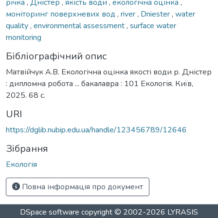
річка
,
Дністер
,
якість води
,
екологічна оцінка
,
моніторинг поверхневих вод
,
river
,
Dniester
,
water
quality
,
environmental assessment
,
surface water
monitoring
Бібліографічний опис
Матвійчук А.В. Екологічна оцінка якості води р. Дністер
: дипломна робота ... бакалавра : 101 Екологія. Київ,
2025. 68 с.
URI
https://dglib.nubip.edu.ua/handle/123456789/12646
Зібрання
Екологія
Повна інформація про документ
DSpace software
copyright © 2002-2026
LYRASIS