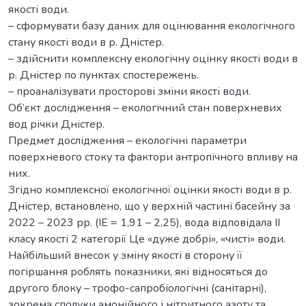
якості води.
– сформувати базу даних для оцінювання екологічного
стану якості води в р. Дністер.
– здійснити комплексну екологічну оцінку якості води в
р. Дністер по пунктах спостережень.
– проаналізувати просторові зміни якості води.
Об’єкт дослідження – екологічний стан поверхневих
вод річки Дністер.
Предмет дослідження – екологічні параметри
поверхневого стоку та фактори антропічного впливу на
них.
Згідно комплексної екологічної оцінки якості води в р.
Дністер, встановлено, що у верхній частині басейну за
2022 – 2023 рр. (ІЕ = 1,91 – 2,25), вода відповідала ІІ
класу якості 2 категорії Це «дуже добрі», «чисті» води.
Найбільший внесок у зміну якості в сторону її
погіршання роблять показники, які відносяться до
другого блоку – трофо-сапробіологічні (санітарні),
зокрема сполуки амонійного і нітритного азоту та