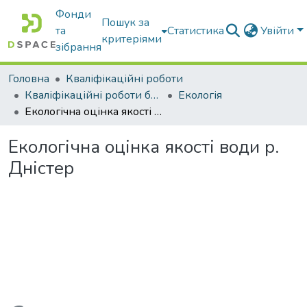
Фонди
Пошук за
та
Статистика
Увійти
критеріями
зібрання
Головна
Кваліфікаційні роботи
Кваліфікаційні роботи бакалаврів
Екологія
Екологічна оцінка якості води р. Дністер
Екологічна оцінка якості води р.
Дністер