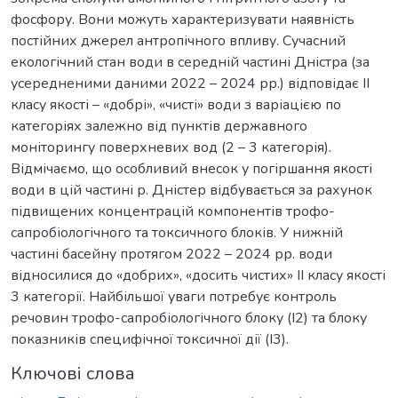
фосфору. Вони можуть характеризувати наявність
постійних джерел антропічного впливу. Сучасний
екологічний стан води в середній частині Дністра (за
усередненими даними 2022 – 2024 рр.) відповідає ІІ
класу якості – «добрі», «чисті» води з варіацією по
категоріях залежно від пунктів державного
моніторингу поверхневих вод (2 – 3 категорія).
Відмічаємо, що особливий внесок у погіршання якості
води в цій частині р. Дністер відбувається за рахунок
підвищених концентрацій компонентів трофо-
сапробіологічного та токсичного блоків. У нижній
частині басейну протягом 2022 – 2024 рр. води
відносилися до «добрих», «досить чистих» ІІ класу якості
3 категорії. Найбільшої уваги потребує контроль
речовин трофо-сапробіологічного блоку (І2) та блоку
показників специфічної токсичної дії (І3).
Ключові слова