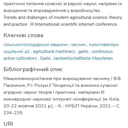
практичні питання сучасної аграрної науки, напрями їх
вирішення та впровадження у виробництво.
Trends and challenges of modern agricultural science: theory
and practice : III International scientific internet conference.
Ключові слова
сільськогосподарські машини
,
часник
,
культиватори
суцільної дії
,
agricultural machinery
,
garlic
,
continuous
action cultivators
,
Garlic
,
landwirtschaftliche Maschinen
Бібліографічний опис
Машиновикористання при вирощуванні часнику / В.В.
Пасемник, Р.І. Розум // Тенденції та виклики сучасної
аграрної науки: теорія і практика : матеріали IIІ
міжнародної наукової інтернет-конференції (м. Київ,
20-22 жовтня 2021 р.). - К. : НУБіП України, 2021. – С.
234-235
URI