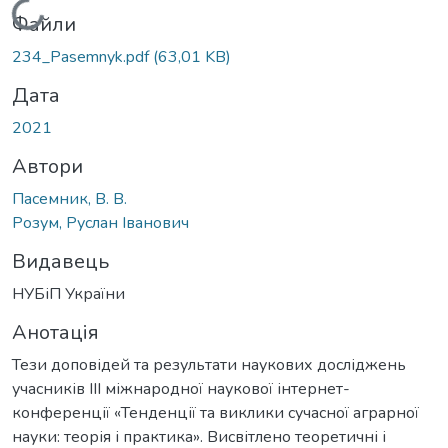
Вантажиться...
Файли
234_Pasemnyk.pdf
(63,01 KB)
Дата
2021
Автори
Пасемник, В. В.
Розум, Руслан Іванович
Видавець
НУБіП України
Анотація
Тези доповідей та результати наукових досліджень
учасників IIІ міжнародної наукової інтернет-
конференції «Тенденції та виклики сучасної аграрної
науки: теорія і практика». Висвітлено теоретичні і