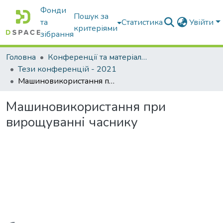
Фонди
Пошук за
та
Статистика
Увійти
критеріями
зібрання
Головна
Конференції та матеріали конференцій
Тези конференцій - 2021
Машиновикористання при вирощуванні часнику
Машиновикористання при
вирощуванні часнику