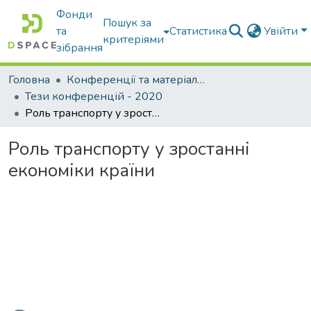
Фонди
Пошук за
та
Статистика
Увійти
критеріями
зібрання
Головна
Конференції та матеріали конференцій
Тези конференцій - 2020
Роль транспорту у зростанні економіки країни
Роль транспорту у зростанні
економіки країни
житься...