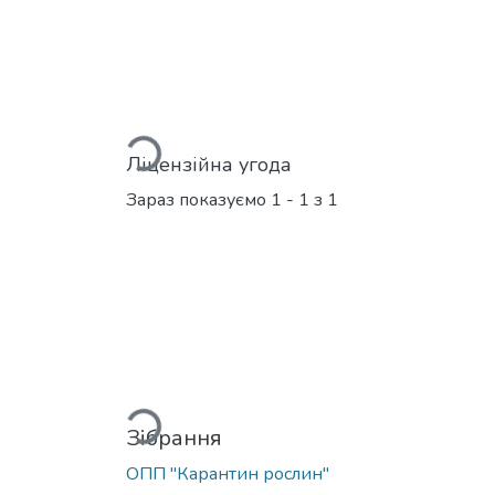
Вантажиться...
Ліцензійна угода
Зараз показуємо
1 - 1 з 1
Вантажиться...
Зібрання
ОПП "Карантин рослин"