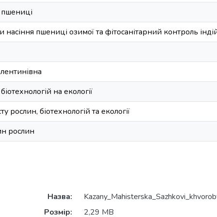
а пшениці
 насіння пшениці озимої та фітосанітарний контроль інді
алентинівна
 біотехнологій на екології
ту рослин, біотехнологій та екології
ин рослин
Назва:
Kazany_Мahisterska_Sazhkovi_khvorob
Розмір:
2,29 MB