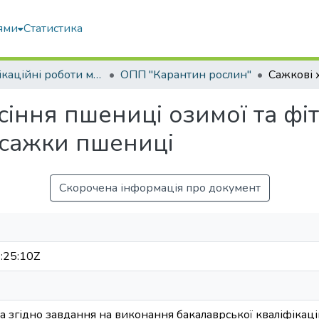
ями
Статистика
Кваліфікаційні роботи магістрів
ОПП "Карантин рослин"
іння пшениці озимої та фі
 сажки пшениці
Скорочена інформація про документ
:25:10Z
 згідно завдання на виконання бакалаврської кваліфікаці