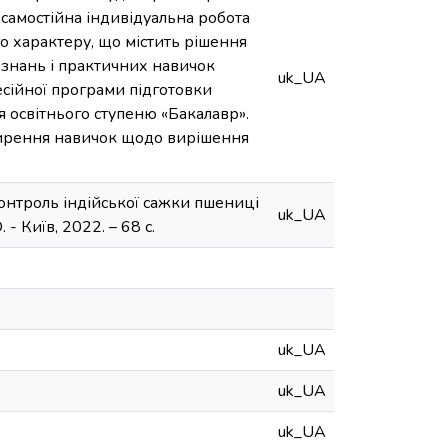
самостійна індивідуальна робота
о характеру, що містить рішення
 знань і практичних навичок
uk_UA
есійної програми підготовки
ця освітнього ступеню «Бакалавр».
ширення навичок щодо вирішення
онтроль індійської сажки пшениці
uk_UA
 - Київ, 2022. – 68 с.
uk_UA
uk_UA
uk_UA