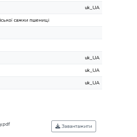
uk_UA
йської сажки пшениці
uk_UA
uk_UA
uk_UA
y.pdf
Завантажити