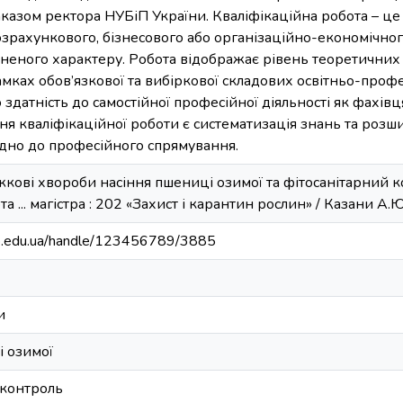
азом ректора НУБіП України. Кваліфікаційна робота – це 
озрахункового, бізнесового або організаційно-економічног
ьненого характеру. Робота відображає рівень теоретичних
мках обов’язкової та вибіркової складових освітньо-проф
о здатність до самостійної професійної діяльності як фахів
я кваліфікаційної роботи є систематизація знань та роз
ідно до професійного спрямування.
кові хвороби насіння пшениці озимої та фітосанітарний к
а ... магістра : 202 «Захист і карантин рослин» / Казани А.Ю.
bip.edu.ua/handle/123456789/3885
и
і озимої
 контроль