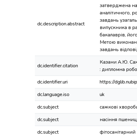
затверджена нак
аналітичного, р
завдань узагал
dc.description.abstract
випускника в ра
бакалаврів, йог
Метою виконанн
завдань відпов
Казани А.Ю. Саж
dc.identifier.citation
: дипломна робот
dc.identifier.uri
https://dglib.nu
dc.language.iso
uk
dc.subject
сажкові хвороб
dc.subject
насіння пшениц
dc.subject
фітосанітарний