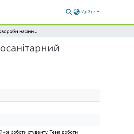
Увійти
Сажкові хвороби насіння пшениці озимої та фітосанітарний контроль індійської сажки пшениці
тосанітарний
йної роботи студенту. Тема роботи