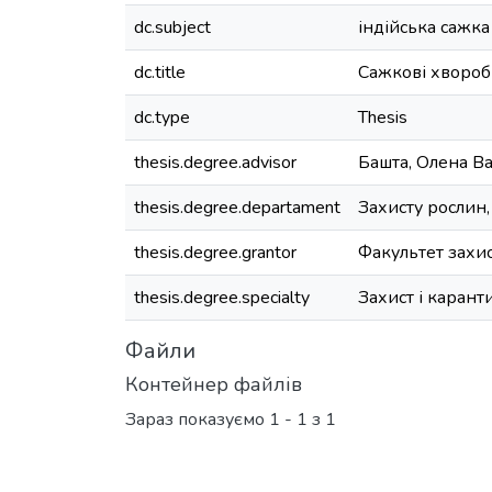
dc.subject
індійська сажк
dc.title
Сажкові хвороби
dc.type
Thesis
thesis.degree.advisor
Башта, Олена В
thesis.degree.departament
Захисту рослин,
thesis.degree.grantor
Факультет захис
thesis.degree.specialty
Захист і карант
Файли
Контейнер файлів
Зараз показуємо
1 - 1 з 1