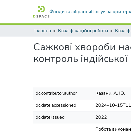
Фонди та зібрання
Пошук за критері
Головна
Кваліфікаційні роботи
Сажкові хвороби нас
контроль індійської
dc.contributor.author
Казани, А. Ю.
dc.date.accessioned
2024-10-15T11
dc.date.issued
2022
Робота виконана