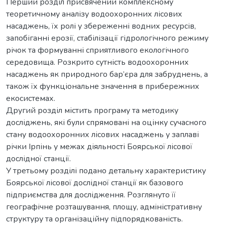
Перший розділ присвячений комплексному
теоретичному аналізу водоохоронних лісових
насаджень, їх ролі у збереженні водних ресурсів,
запобіганні ерозії, стабілізації гідрологічного режиму
річок та формуванні сприятливого екологічного
середовища. Розкрито сутність водоохоронних
насаджень як природного бар’єра для забруднень, а
також їх функціональне значення в прибережних
екосистемах.
Другий розділ містить програму та методику
досліджень, які були спрямовані на оцінку сучасного
стану водоохоронних лісових насаджень у заплаві
річки Ірпінь у межах діяльності Боярської лісової
дослідної станції.
У третьому розділі подано детальну характеристику
Боярської лісової дослідної станції як базового
підприємства для дослідження. Розглянуто її
географічне розташування, площу, адміністративну
структуру та організаційну підпорядкованість.