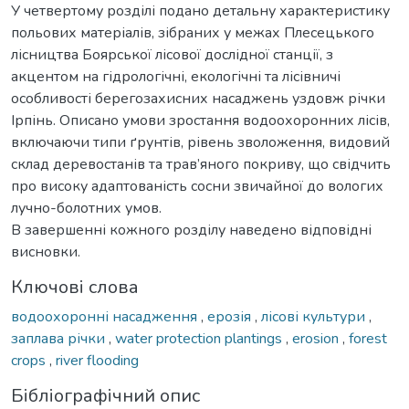
У четвертому розділі подано детальну характеристику
польових матеріалів, зібраних у межах Плесецького
лісництва Боярської лісової дослідної станції, з
акцентом на гідрологічні, екологічні та лісівничі
особливості берегозахисних насаджень уздовж річки
Ірпінь. Описано умови зростання водоохоронних лісів,
включаючи типи ґрунтів, рівень зволоження, видовий
склад деревостанів та трав’яного покриву, що свідчить
про високу адаптованість сосни звичайної до вологих
лучно-болотних умов.
В завершенні кожного розділу наведено відповідні
висновки.
Ключові слова
водоохоронні насадження
,
ерозія
,
лісові культури
,
заплава річки
,
water protection plantings
,
erosion
,
forest
crops
,
river flooding
Бібліографічний опис