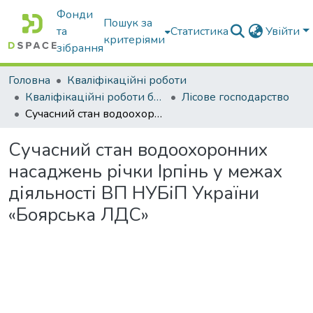
Фонди
Пошук за
та
Статистика
Увійти
критеріями
зібрання
Головна
Кваліфікаційні роботи
Кваліфікаційні роботи бакалаврів
Лісове господарство
Сучасний стан водоохоронних насаджень річки Ірпінь у межах діяльності ВП НУБіП України «Боярська ЛДС»
Сучасний стан водоохоронних
насаджень річки Ірпінь у межах
діяльності ВП НУБіП України
«Боярська ЛДС»