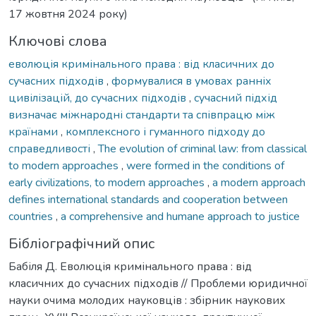
17 жовтня 2024 року)
Ключові слова
еволюція кримінального права : від класичних до
сучасних підходів
,
формувалися в умовах ранніх
цивілізацій, до сучасних підходів
,
сучасний підхід
визначає міжнародні стандарти та співпрацю між
країнами
,
комплексного і гуманного підходу до
справедливості
,
The evolution of criminal law: from classical
to modern approaches
,
were formed in the conditions of
early civilizations, to modern approaches
,
a modern approach
defines international standards and cooperation between
countries
,
a comprehensive and humane approach to justice
Бібліографічний опис
Бабіля Д. Еволюція кримінального права : від
класичних до сучасних підходів // Проблеми юридичної
науки очима молодих науковців : збірник наукових