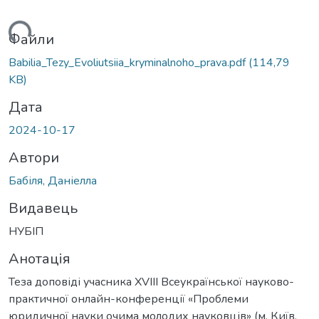
иться...
Файли
Babilia_Tezy_Evoliutsiia_kryminalnoho_prava.pdf
(114,79
KB)
Дата
2024-10-17
Автори
Бабіля, Даніелла
Видавець
НУБІП
Анотація
Теза доповіді учасника XVIII Всеукраїнської науково-
практичної онлайн-конференції «Проблеми
юридичної науки очима молодих науковців» (м. Київ,