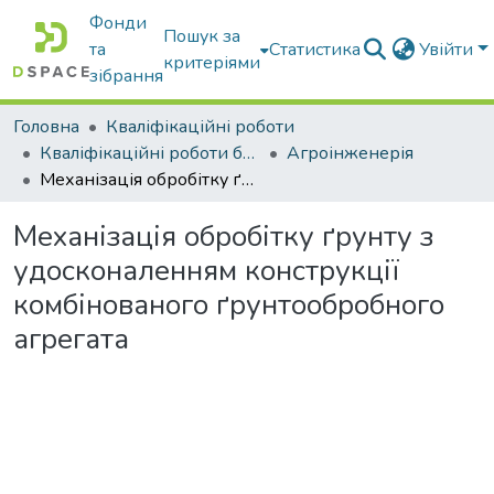
Фонди
Пошук за
та
Статистика
Увійти
критеріями
зібрання
Головна
Кваліфікаційні роботи
Кваліфікаційні роботи бакалаврів
Агроінженерія
Механізація обробітку ґрунту з удосконаленням конструкції комбінованого ґрунтообробного агрегата
Механізація обробітку ґрунту з
удосконаленням конструкції
комбінованого ґрунтообробного
агрегата