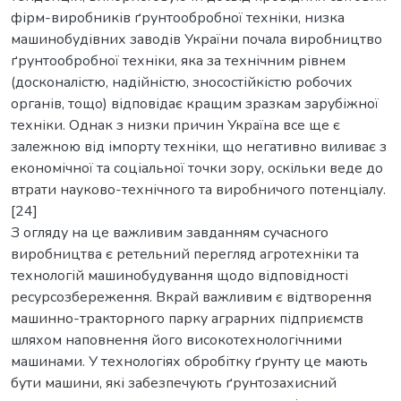
фірм-виробників ґрунтообробної техніки, низка
машинобудівних заводів України почала виробництво
ґрунтообробної техніки, яка за технічним рівнем
(досконалістю, надійністю, зносостійкістю робочих
органів, тощо) відповідає кращим зразкам зарубіжної
техніки. Однак з низки причин Україна все ще є
залежною від імпорту техніки, що негативно виливає з
економічної та соціальної точки зору, оскільки веде до
втрати науково-технічного та виробничого потенціалу.
[24]
З огляду на це важливим завданням сучасного
виробництва є ретельний перегляд агротехніки та
технологій машинобудування щодо відповідності
ресурсозбереження. Вкрай важливим є відтворення
машинно-тракторного парку аграрних підприємств
шляхом наповнення його високотехнологічними
машинами. У технологіях обробітку ґрунту це мають
бути машини, які забезпечують ґрунтозахисний