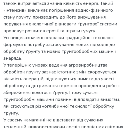
також витрачається значна кількість енергії. Такий
«інтенсив» викликає погіршення водно-фізичного
стану ґрунту, призводить до його висушування,
порушення екологічної рівноваги ґрунтової системи
провокує розвиток ерозії та втрати гумусу.
Усі вищезазначені недоліки традиційної технології
формують потребу застосування нових підходів до
обробітку ґрунту та нових ґрунтообробних машин і
знарядь.
У теперішніх умовах ведення агровиробництва
обробіток ґрунту зазнає істотних змін: скорочується
кількість операцій, підвищуються вимоги до якості
обробітку та дотримання термінів проведення робіт і
збереження вологості ґрунту. І тому сучасні
ґрунтообробні машини повинні відповідати вимогам,
які стосуються різноглибинної технології обробітку
ґрунту.
У своєму намаганні не відставати від сучасних
тенденцій, використовуючи досвід провідних світових