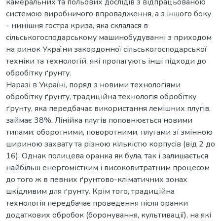
камеральних та польових дослідів з відпрацьованою
системою виробничого впровадження, а з іншого боку
- нинішня гостра криза, яка склалася в
сільськогосподарському машинобудуванні з приходом
на ринок України закордонної сільськогосподарської
техніки та технологій, які пропагують інші підходи до
обробітку ґрунту.
Наразі в Україні, поряд з новими технологіями
обробітку ґрунту, традиційна технологія обробітку
ґрунту, яка передбачає використання лемішних плугів,
займає 38%. Лінійка плугів поповнюється новими
типами: оборотними, поворотними, плугами зі змінною
шириною захвату та різною кількістю корпусів (від 2 до
16). Однак полицева оранка як була, так і залишається
найбільш енергомістким і високовитратним процесом
до того ж в певних ґрунтово-кліматичних зонах
шкідливим для ґрунту. Крім того, традиційна
технологія передбачає проведення після оранки
додаткових обробок (боронування, культивації), на які