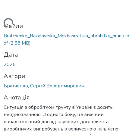
ься...
Файли
Bratchenko_Bakalavrska_Mekhanizatsiia_obrobitku_hruntu.p
df
(2,58 MB)
Дата
2025
Автори
Братченко, Сергій Володимирович
Анотація
Ситуація з обробітком ґрунту в Україні є досить
неоднозначною. З одного боку, це значний,
понадсторічний досвід наукових досліджень і
виробничих випробувань з величезною кількістю