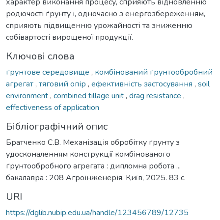
характер виконання процесу, сприяють відновленню
родючості ґрунту і, одночасно з енергозбереженням,
сприяють підвищенню урожайності та зниженню
собівартості вирощеної продукції.
Ключові слова
ґрунтове середовище
,
комбінований ґрунтообробний
агрегат
,
тяговий опір
,
ефективність застосування
,
soil
environment
,
combined tillage unit
,
drag resistance
,
effectiveness of application
Бібліографічний опис
Братченко С.В. Механізація обробітку ґрунту з
удосконаленням конструкції комбінованого
ґрунтообробного агрегата : дипломна робота ...
бакалавра : 208 Агроінженерія. Київ, 2025. 83 с.
URI
https://dglib.nubip.edu.ua/handle/123456789/12735