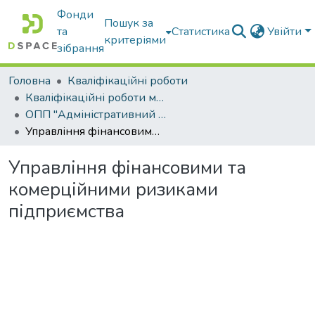
Фонди
Пошук за
та
Статистика
Увійти
критеріями
зібрання
Головна
Кваліфікаційні роботи
Кваліфікаційні роботи магістрів
ОПП "Адміністративний менеджмент"
Управління фінансовими та комерційними ризиками підприємства
Управління фінансовими та
комерційними ризиками
підприємства