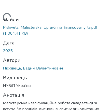
ться...
Файли
Piskivets_Mahisterska_Upravlinnia_finansovymy_ta.pdf
(1 004,41 KB)
Дата
2025
Автори
Пісківець, Вадим Валентинович
Видавець
НУБіП України
Анотація
Магістерська кваліфікаційна робота складається зі
вступу, 3х розділів, висновків, списку використаних