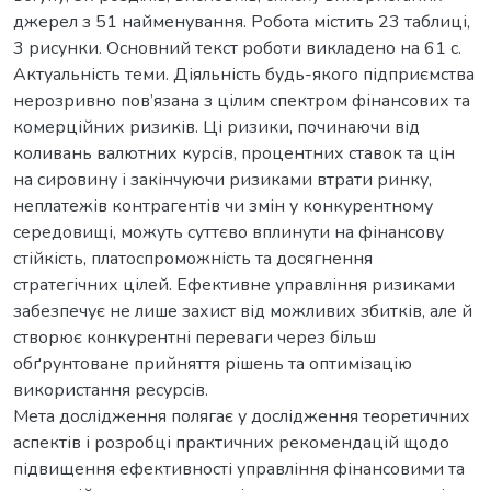
джерел з 51 найменування. Робота містить 23 таблиці,
3 рисунки. Основний текст роботи викладено на 61 с.
Актуальність теми. Діяльність будь-якого підприємства
нерозривно пов’язана з цілим спектром фінансових та
комерційних ризиків. Ці ризики, починаючи від
коливань валютних курсів, процентних ставок та цін
на сировину і закінчуючи ризиками втрати ринку,
неплатежів контрагентів чи змін у конкурентному
середовищі, можуть суттєво вплинути на фінансову
стійкість, платоспроможність та досягнення
стратегічних цілей. Ефективне управління ризиками
забезпечує не лише захист від можливих збитків, але й
створює конкурентні переваги через більш
обґрунтоване прийняття рішень та оптимізацію
використання ресурсів.
Мета дослідження полягає у дослідження теоретичних
аспектів і розробці практичних рекомендацій щодо
підвищення ефективності управління фінансовими та