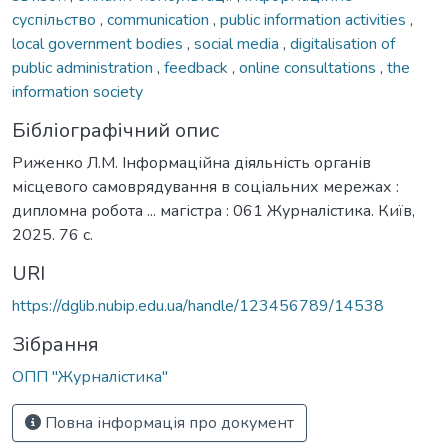
суспільство
,
communication
,
public information activities
,
local government bodies
,
social media
,
digitalisation of
public administration
,
feedback
,
online consultations
,
the
information society
Бібліографічний опис
Риженко Л.М. Інформаційна діяльність органів
місцевого самоврядування в соціальних мережах :
дипломна робота ... магістра : 061 Журналістика. Київ,
2025. 76 с.
URI
https://dglib.nubip.edu.ua/handle/123456789/14538
Зібрання
ОПП "Журналістика"
Повна інформація про документ