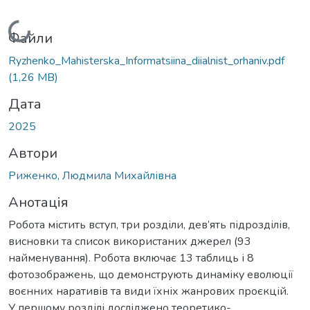
Вантажиться...
Файли
Ryzhenko_Mahisterska_Informatsiina_diialnist_orhaniv.pdf
(1,26 MB)
Дата
2025
Автори
Риженко, Людмила Михайлівна
Анотація
Робота містить вступ, три розділи, дев’ять підрозділів,
висновки та список використаних джерел (93
найменування). Робота включає 13 таблиць і 8
фотозображень, що демонструють динаміку еволюції
воєнних наративів та види їхніх жанрових проєкцій.
У першому розділі досліджено теоретико-