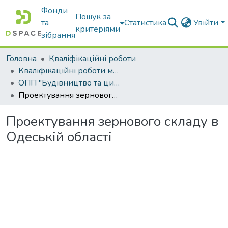
Фонди
Пошук за
та
Статистика
Увійти
критеріями
зібрання
Головна
Кваліфікаційні роботи
Кваліфікаційні роботи магістрів
ОПП "Будівництво та цивільна інженерія"
Проектування зернового складу в Одеській області
Проектування зернового складу в
Одеській області