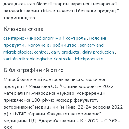
дослідження з біології тварин, заразної і незаразної
патології тварин, гігієни та якості і безпеки продукції
тваринництва.
Ключові слова
санітарно-мікробіологічний контроль
,
молочні
продукти
,
молочне виробництво
,
sanitary and
microbiological control
,
dairy products
,
dairy production
,
sanitär-mikrobiologische Kontrolle
,
Milchprodukte
Бібліографічний опис
Мікробіологічний контроль за якістю молочної
продукції / Маматова С.Є. // Єдине здоров’я – 2022 :
матеріали Міжнародної наукової конференції
присвяченої 100-річчю кафедр факультету
ветеринарної медицини (м. Київ, 22-24 вересня 2022
р.) / НУБіП України, Факультет ветеринарної
медицини, НДІ Здоров’я тварин. - К. : 2022. – С. 366–
368