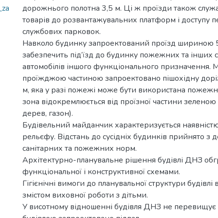
_za
дорожнього полотна 3,5 м. Ці ж проїзди також служ
товарів до розвантажувальних платформ і доступу п
службових парковок.
Навколо будинку запроектований проїзд шириною 5
забезпечить під’їзд до будинку пожежних та інших 
автомобілів іншого функціонального призначення. М
проїжджою частиною запроектовано пішохідну дор
м, яка у разі пожежі може бути використана пожеж
зона відокремлюється від проїзної частини зеленою
дерев, газон).
Будівельний майданчик характеризується наявністю
рельєфу. Відстань до сусідніх будинків прийнято з
санітарних та пожежних норм.
Архітектурно-планувальне рішення будівлі ДНЗ обг
функціональної і конструктивної схемами.
Гігієнічні вимоги до планувальної структури будівлі
змістом виховної роботи з дітьми.
У висотному відношенні будівля ДНЗ не перевищує 