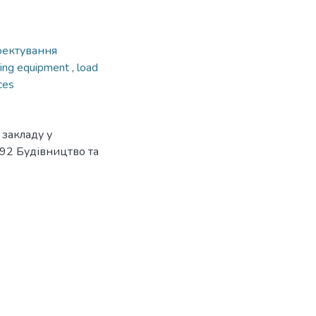
оектування
ring equipment
,
load
ces
 закладу у
 192 Будівництво та