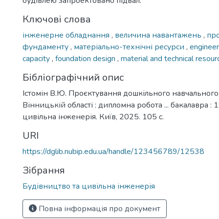
будівлею запроектовано підвал.
Ключові слова
інженерне обладнання
,
величина навантажень
,
пр
фундаменту
,
матеріально-технічні ресурси
,
enginee
capacity
,
foundation design
,
material and technical resour
Бібліографічний опис
Істомін В.Ю. Проєктування дошкільного навчального
Вінницькій області : дипломна робота ... бакалавра :
цивільна інженерія. Київ, 2025. 105 с.
URI
https://dglib.nubip.edu.ua/handle/123456789/12538
Зібрання
Будівництво та цивільна інженерія
Повна інформація про документ