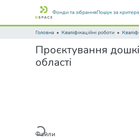
Фонди та зібрання
Пошук за критері
Головна
Кваліфікаційні роботи
Проєктування дошкі
області
Вантажиться...
Файли