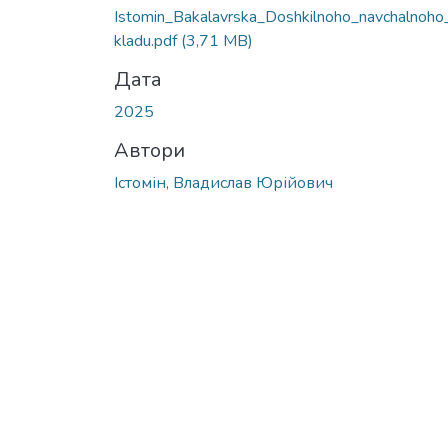
Istomin_Bakalavrska_Doshkilnoho_navchalnoho
kladu.pdf
(3,71 MB)
Дата
2025
Автори
Істомін, Владислав Юрійович