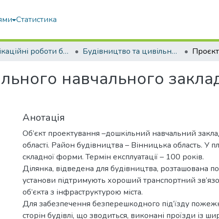
ями
Статистика
Кваліфікаційні роботи бакалаврів
Будівництво та цивільна інженерія
льного навчального заклад
Анотація
Об’єкт проектування –дошкільний навчальний закла
області. Район будівництва – Вінницька область. У пл
складної форми. Термін експлуатації – 100 років.
Ділянка, відведена для будівництва, розташована п
установи підтримують хороший транспортний зв’яз
об’єкта з інфраструктурою міста.
Для забезпечення безперешкодного під’їзду пожеж
сторін будівлі, що зводиться, виконані проїзди із ш