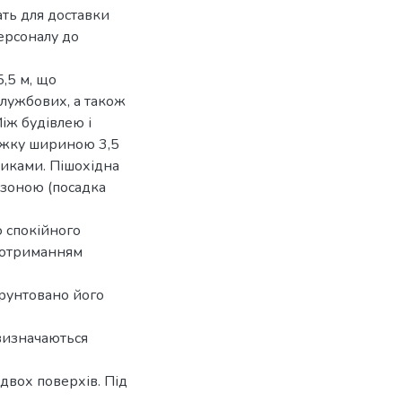
ать для доставки
ерсоналу до
,5 м, що
службових, а також
іж будівлею і
іжку шириною 3,5
никами. Пішохідна
 зоною (посадка
 спокійного
 дотриманням
рунтовано його
 визначаються
двох поверхів. Під