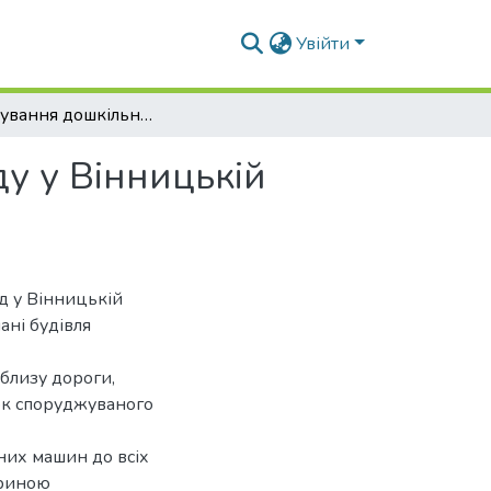
Увійти
Проєктування дошкільного навчального закладу у Вінницькій області
у у Вінницькій
д у Вінницькій
ані будівля
облизу дороги,
ок споруджуваного
них машин до всіх
ириною