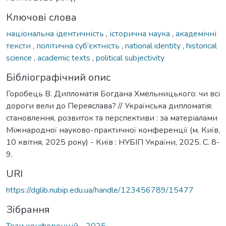
Ключові слова
національна ідентичність
,
історична наука
,
академічні
тексти
,
політична суб’єктність
,
national identity
,
historical
science
,
academic texts
,
political subjectivity
Бібліографічний опис
Горобець В. Дипломатія Богдана Хмельницького: чи всі
дороги вели до Переяслава? // Українська дипломатія:
становлення, розвиток та перспективи : за матеріалами
Міжнародної науково-практичної конференції (м. Київ,
10 квітня, 2025 року) - Київ : НУБІП України, 2025. С. 8-
9.
URI
https://dglib.nubip.edu.ua/handle/123456789/15477
Зібрання
Тези конференцій - 2025