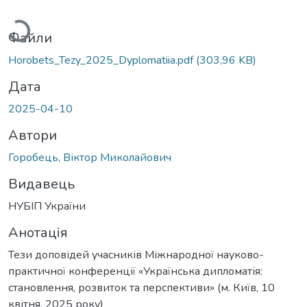
антажиться...
Файли
Horobets_Tezy_2025_Dyplomatiia.pdf
(303,96 KB)
Дата
2025-04-10
Автори
Горобець, Віктор Миколайович
Видавець
НУБІП України
Анотація
Тези доповідей учасників Міжнародної науково-
практичної конференції «Українська дипломатія:
становлення, розвиток та перспективи» (м. Київ, 10
квітня, 2025 року)