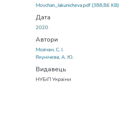
Movchan_Iakunicheva.pdf
(388,86 KB)
Дата
2020
Автори
Мовчан, С. І.
Якунічева, А. Ю.
Видавець
НУБіП України