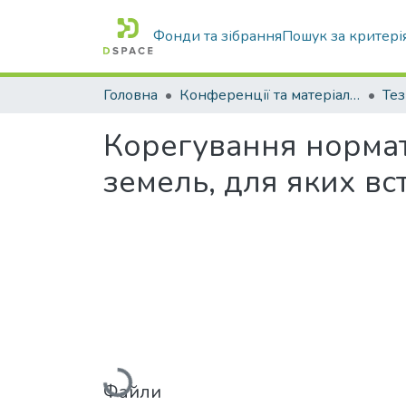
Фонди та зібрання
Пошук за критері
Головна
Конференції та матеріали конференцій
Тез
Корегування нормат
земель, для яких в
Вантажиться...
Файли