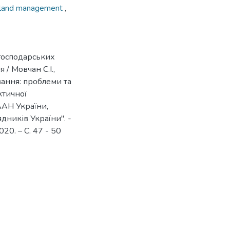
land management
,
господарських
/ Мовчан С.І.,
вання: проблеми та
ктичної
НААН України,
дників України". -
20. – С. 47 - 50