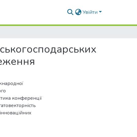
Увійти
ьськогосподарських
меження
іжнародної
ого
атика конференції
гатовекторність
 інноваційних