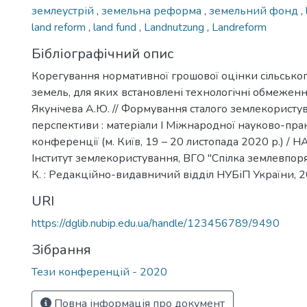
землеустрій
,
земельна реформа
,
земельний фонд
,
land reform
,
land fund
,
Landnutzung
,
Landreform
Бібліографічний опис
Корегування нормативної грошової оцінки сільсько
земель, для яких встановлені технологічні обмеження 
Якунічева А.Ю. // Формування сталого землекористу
перспективи : матеріали І Міжнародної науково-пра
конференції (м. Київ, 19 – 20 листопада 2020 р.) / 
Інститут землекористування, ВГО "Спілка землевпоря
К. : Редакційно-видавничий відділ НУБіП України, 20
URI
https://dglib.nubip.edu.ua/handle/123456789/9490
Зібрання
Тези конференцій - 2020
Повна інформація про документ