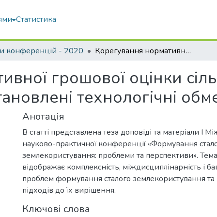
ями
Статистика
и конференцій - 2020
Корегування нормативної грошової оцінки сільськогосподарських земель, для яких встановлені технологічні обмеження
ивної грошової оцінки сіл
становлені технологічні об
Анотація
В статті представлена теза доповіді та матеріали І М
науково-практичної конференції «Формування стал
землекористування: проблеми та перспективи». Тем
відображає комплексність, міждисциплінарність і ба
проблем формування сталого землекористування та
підходів до їх вирішення.
Ключові слова