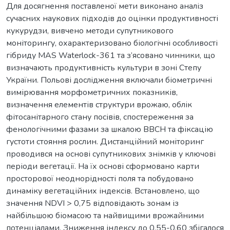
Для досягнення поставленої мети виконано аналіз
сучасних наукових підходів до оцінки продуктивності
кукурудзи, вивчено методи супутникового
моніторингу, охарактеризовано біологічні особливості
гібриду MAS Waterlock-361 та з’ясовано чинники, що
визначають продуктивність культури в зоні Степу
України. Польові дослідження включали біометричні
вимірювання морфометричних показників,
визначення елементів структури врожаю, облік
фітосанітарного стану посівів, спостереження за
фенологічними фазами за шкалою BBCH та фіксацію
густоти стояння рослин. Дистанційний моніторинг
проводився на основі супутникових знімків у ключові
періоди вегетації. На їх основі сформовано карти
просторової неоднорідності поля та побудовано
динаміку вегетаційних індексів. Встановлено, що
значення NDVI > 0,75 відповідають зонам із
найбільшою біомасою та найвищими врожайними
потенціалами. Зниження індексу до 0,55-0,60 збігалося