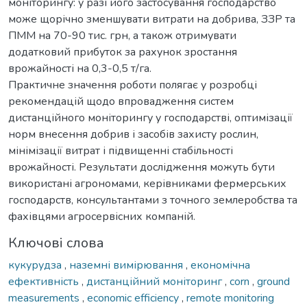
моніторингу: у разі його застосування господарство
може щорічно зменшувати витрати на добрива, ЗЗР та
ПММ на 70-90 тис. грн, а також отримувати
додатковий прибуток за рахунок зростання
врожайності на 0,3-0,5 т/га.
Практичне значення роботи полягає у розробці
рекомендацій щодо впровадження систем
дистанційного моніторингу у господарстві, оптимізації
норм внесення добрив і засобів захисту рослин,
мінімізації витрат і підвищенні стабільності
врожайності. Результати дослідження можуть бути
використані агрономами, керівниками фермерських
господарств, консультантами з точного землеробства та
фахівцями агросервісних компаній.
Ключові слова
кукурудза
,
наземні вимірювання
,
економічна
ефективність
,
дистанційний моніторинг
,
corn
,
ground
measurements
,
economic efficiency
,
remote monitoring