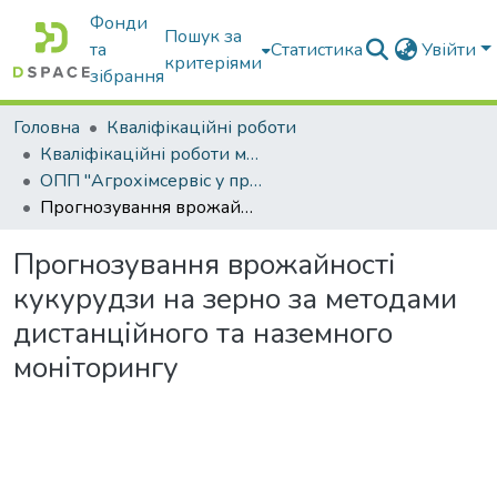
Фонди
Пошук за
та
Статистика
Увійти
критеріями
зібрання
Головна
Кваліфікаційні роботи
Кваліфікаційні роботи магістрів
ОПП "Агрохімсервіс у прецизійному агровиробництві"
Прогнозування врожайності кукурудзи на зерно за методами дистанційного та наземного моніторингу
Прогнозування врожайності
кукурудзи на зерно за методами
дистанційного та наземного
моніторингу