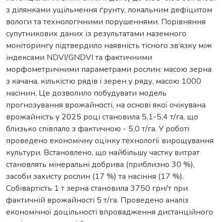
з ділянками ущільнення ґрунту, локальним дефіцитом
вологи та технологічними порушеннями. Порівняння
супутникових даних із результатами наземного
моніторингу підтвердило наявність тісного зв’язку між
індексами NDVI/GNDVI та фактичними
морфометричними параметрами рослин: масою зерна
з качана, кількістю рядів і зерен у ряду, масою 1000
насінин. Це дозволило побудувати модель
прогнозування врожайності, на основі якої очікувана
врожайність у 2025 році становила 5,1-5,4 т/га, що
близько співпало з фактичною - 5,0 т/га. У роботі
проведено економічну оцінку технології вирощування
культури. Встановлено, що найбільшу частку витрат
становлять мінеральні добрива (приблизно 30 %),
засоби захисту рослин (17 %) та насіння (17 %).
Собівартість 1 т зерна становила 3750 грн/т при
фактичній врожайності 5 т/га. Проведено аналіз
економічної доцільності впровадження дистанційного