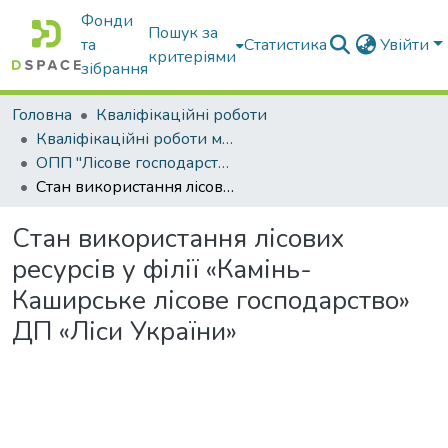
Фонди
Пошук за
та
Статистика
Увійти
критеріями
зібрання
Головна
Кваліфікаційні роботи
Кваліфікаційні роботи магістрів
ОПП "Лісове господарство"
Стан використання лісових ресурсів у філії «Камінь-Каширське лісове господарство» ДП «Ліси України»
Стан використання лісових
ресурсів у філії «Камінь-
Каширське лісове господарство»
ДП «Ліси України»