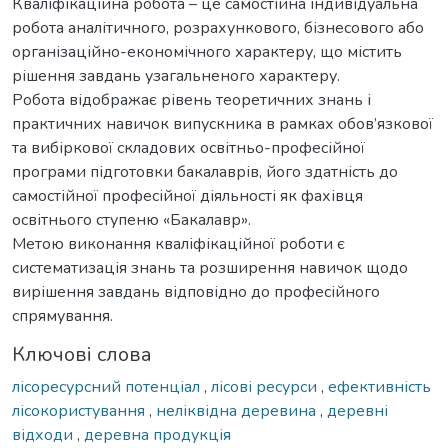
Кваліфікаційна робота – це самостійна індивідуальна
робота аналітичного, розрахункового, бізнесового або
організаційно-економічного характеру, що містить
рішення завдань узагальненого характеру.
Робота відображає рівень теоретичних знань і
практичних навичок випускника в рамках обов’язкової
та вибіркової складових освітньо-професійної
програми підготовки бакалаврів, його здатність до
самостійної професійної діяльності як фахівця
освітнього ступеню «Бакалавр».
Метою виконання кваліфікаційної роботи є
систематизація знань та розширення навичок щодо
вирішення завдань відповідно до професійного
спрямування.
Ключові слова
лісоресурсний потенціал
,
лісові ресурси
,
ефективність
лісокористування
,
неліквідна деревина
,
деревні
відходи
,
деревна продукція