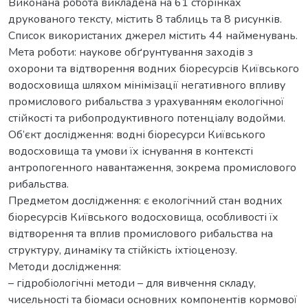
Виконана робота викладена на 61 сторінках
друкованого тексту, містить 8 таблиць та 8 рисунків.
Список використаних джерел містить 44 найменувань.
Мета роботи: наукове обґрунтування заходів з
охорони та відтворення водних біоресурсів Київського
водосховища шляхом мінімізації негативного впливу
промислового рибальства з урахуванням екологічної
стійкості та рибопродуктивного потенціалу водойми.
Об’єкт дослідження: водні біоресурси Київського
водосховища та умови їх існування в контексті
антропогенного навантаження, зокрема промислового
рибальства.
Предметом дослідження: є екологічний стан водних
біоресурсів Київського водосховища, особливості їх
відтворення та вплив промислового рибальства на
структуру, динаміку та стійкість іхтіоценозу.
Методи дослідження:
– гідробіологічні методи – для вивчення складу,
чисельності та біомаси основних компонентів кормової