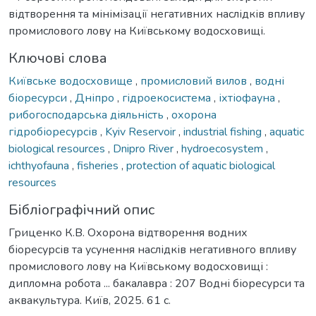
відтворення та мінімізації негативних наслідків впливу
промислового лову на Київському водосховищі.
Ключові слова
Київське водосховище
,
промисловий вилов
,
водні
біоресурси
,
Дніпро
,
гідроекосистема
,
іхтіофауна
,
рибогосподарська діяльність
,
охорона
гідробіоресурсів
,
Kyiv Reservoir
,
industrial fishing
,
aquatic
biological resources
,
Dnipro River
,
hydroecosystem
,
ichthyofauna
,
fisheries
,
protection of aquatic biological
resources
Бібліографічний опис
Гриценко К.В. Охорона відтворення водних
біоресурсів та усунення наслідків негативного впливу
промислового лову на Київському водосховищі :
дипломна робота ... бакалавра : 207 Водні біоресурси та
аквакультура. Київ, 2025. 61 с.