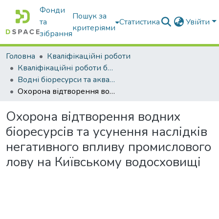
Фонди
Пошук за
та
Статистика
Увійти
критеріями
зібрання
Головна
Кваліфікаційні роботи
Кваліфікаційні роботи бакалаврів
Водні біоресурси та аквакультура
Охорона відтворення водних біоресурсів та усунення наслідків негативного впливу промислового лову на Київському водосховищі
Охорона відтворення водних
біоресурсів та усунення наслідків
негативного впливу промислового
лову на Київському водосховищі