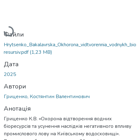
Вантажиться...
Файли
Hrytsenko_Bakalavrska_Okhorona_vidtvorennia_vodnykh_bio
resursiv.pdf
(1,23 MB)
Дата
2025
Автори
Гриценко, Костянтин Валентинович
Анотація
Гриценко К.В. «Охорона відтворення водних
біоресурсів та усунення наслідків негативного впливу
промислового лову на Київському водосховищі».