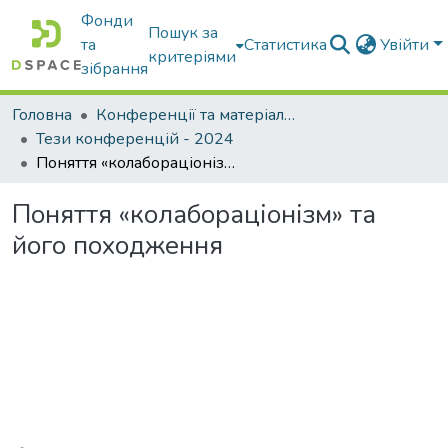
Фонди
Пошук за
та
Статистика
Увійти
критеріями
зібрання
Головна
Конференції та матеріали конференцій
Тези конференцій - 2024
Поняття «колабораціонізм» та його походження
Поняття «колабораціонізм» та
його походження
Вантажиться...