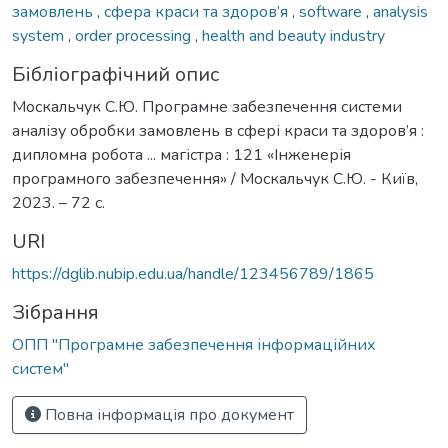
замовлень
,
сфера краси та здоров’я
,
software
,
analysis
system
,
order processing
,
health and beauty industry
Бібліографічний опис
Москальчук С.Ю. Програмне забезпечення системи
аналізу обробки замовлень в сфері краси та здоров’я :
дипломна робота ... магістра : 121 «Інженерія
програмного забезпечення» / Москальчук С.Ю. - Київ,
2023. – 72 с.
URI
https://dglib.nubip.edu.ua/handle/123456789/1865
Зібрання
ОПП "Програмне забезпечення інформаційних
систем"
Повна інформація про документ