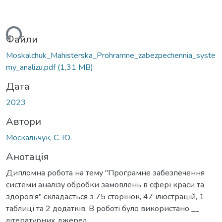
ься...
Файли
Moskalchuk_Mahisterska_Prohramne_zabezpechennia_syste
my_analizu.pdf
(1,31 MB)
Дата
2023
Автори
Москальчук, С. Ю.
Анотація
Дипломна робота на тему "Програмне забезпечення
системи аналізу обробки замовлень в сфері краси та
здоров’я" складається з 75 сторінок, 47 ілюстрацій, 1
таблиці та 2 додатків. В роботі було використано __
літературних джерел.