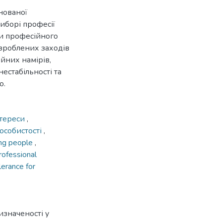
нованої
виборі професії
ки професійного
озроблених заходів
йних намірів,
естабільності та
о.
нтереси
,
 особистості
,
ng people
,
rofessional
lerance for
изначеності у