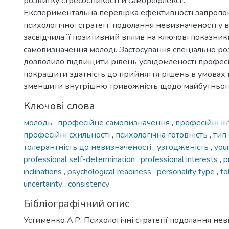
розвитку стресостійкості й саморефлексії.
Експериментальна перевірка ефективності запропо
психологічної стратегії подолання невизначеності у 
засвідчила її позитивний вплив на ключові показни
самовизначення молоді. Застосування спеціально р
дозволило підвищити рівень усвідомленості професі
покращити здатність до прийняття рішень в умовах н
зменшити внутрішню тривожність щодо майбутньог
Ключові слова
молодь
,
професійне самовизначення
,
професійні і
професійні схильності
,
психологічна готовність
,
тип
толерантність до невизначеності
,
узгодженість
,
you
professional self-determination
,
professional interests
,
p
inclinations
,
psychological readiness
,
personality type
,
to
uncertainty
,
consistency
Бібліографічний опис
Устименко А.Р. Психологічні стратегії подолання нев