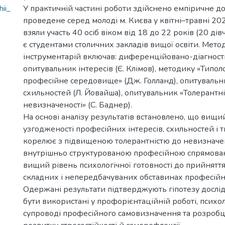
ii_
У практичній частині роботи здійснено емпіричне д
проведене серед молоді м. Києва у квітні–травні 202
взяли участь 40 осіб віком від 18 до 22 років (20 дівч
є студентами столичних закладів вищої освіти. Мет
інструментарій включав: диференційовано-діагнос
опитувальник інтересів (Є. Клімов), методику «Типоло
професійне середовище» (Дж. Голланд), опитуваль
схильностей (Л. Йовайша), опитувальник «Толерантні
невизначеності» (С. Баднер).
На основі аналізу результатів встановлено, що вищи
узгодженості професійних інтересів, схильностей і т
корелює з підвищеною толерантністю до невизначен
внутрішньо структурованою професійною спрямован
вищий рівень психологічної готовності до прийняття
складних і непередбачуваних обставинах професійн
Одержані результати підтверджують гіпотезу дослі
бути використані у профорієнтаційній роботі, психо
супроводі професійного самовизначення та розробц