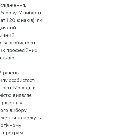
ослідження,
5 року. У вибірці
ат і 20 юнаків), які
одичний
тичний
гія особистості –
ник професійних
сть до
й рівень
ипу особистості
ості. Молодь із
істю виявляє
 рішень у
ого вибору.
дження та можуть
логічному
і програм