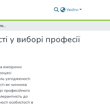
Увійти
Психологічні стратегії подолання невизначеності у виборі професії серед молоді
ті у виборі професії
а емпіричні
роцесі
ль узгодженості
сті як чинника
рі професійного
олерантність до
сті особистості в