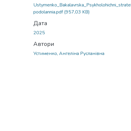
Вантажиться...
Ustymenko_Bakalavrska_Psykholohichni_strateh
podolannia.pdf
(957,03 KB)
Дата
2025
Автори
Устименко, Ангеліна Русланівна