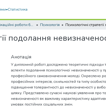
ями
Статистика
Кваліфікаційні роботи бакалаврів
Психологія
гії подолання невизначенос
Анотація
У дипломній роботі досліджено теоретичні підходи т
аспекти подолання психологічної невизначеності у п
професійного самовизначення молоді. Окреслено ро
професійних інтересів, схильностей та типу особисто
підвищення толерантності до невизначеності у вибо
шляху. Представлено сучасні наукові уявлення про т
невизначеності як важливу характеристику адаптивно
умовах постійних соціальних змін.