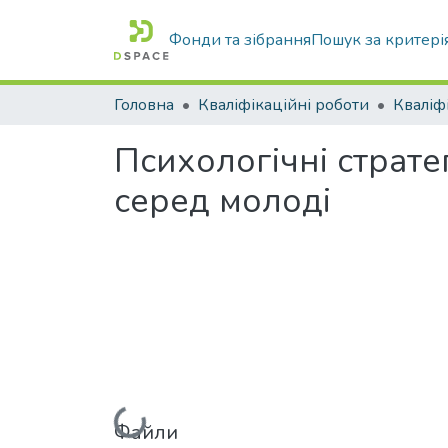
Фонди та зібрання
Пошук за критері
Головна
Кваліфікаційні роботи
Психологічні страте
серед молоді
Файли